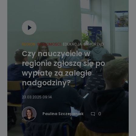
REGION
WIADOMOŚCI
EDUKACJA
SAMORZĄD
Czy nauczyciele w
regionie zgłoszą się po
wypłatę za zaległe
nadgodziny?
23.03.2025 09:14
0
Paulina Szczepaniak