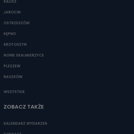
KALISZ
Można to zrobić pod numerem telefonu 62 735-51-05 lub
e-mailowo pod adresem: poczta@tvproart.pl
JAROCIN
OSTRZESZÓW
KĘPNO
KROTOSZYN
NOWE SKALMIERZYCE
PLESZEW
RASZKÓW
WSZYSTKIE
ZOBACZ TAKŻE
KALENDARZ WYDARZEŃ