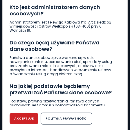
Kto jest administratorem danych
osobowych?
Pobierz logotyp
Administratorem jest Telewizja Kablowa Pro-Art z siedzibą
w miejscowości Ostrów Wielkopolski (63-400) przy ul.
Wolności 19.
LINIA INTERWENCYJNA
Do czego będą używane Państwa
661 997 997
dane osobowe?
Państwa dane osobowe przetwarzane są w celu
REDAKCJA
nawiązania kontaktu, opracowania ofert, sprzedaży usług
oraz zachowania relacji biznesowych, a także w celu
62 735 22 22
redakcja@wlkp24.info
przesyłania informacji handlowych w rozumieniu ustawy
o świadczeniu usług drogą elektroniczną.
DZIAŁ REKLAMY
Na jakiej podstawie będziemy
62 735 01 85
reklama@wlkp24.info
przetwarzać Państwa dane osobowe?
Podstawą prawną przetwarzania Państwa danych
osobowych, jest artykuł 6 Rozporządzenia Parlamentu
WIADOMOŚCI
Europejskiego i Rady (UE) 2016/679 z dnia 27 kwietnia 2016
r. w sprawie ochrony osób fizycznych w związku z
przetwarzaniem danych osobowych w sprawie
AKCEPTUJE
POLITYKA PRYWATNOŚCI
swobodnego przepływu takich danych oraz uchylenia
CIEKAWOSTKI
dyrektywy 95/46/WE (RODO).