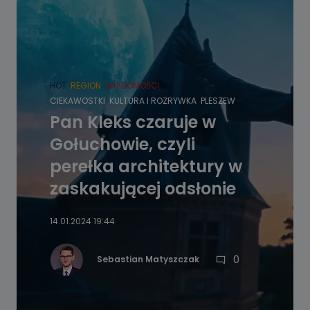
HOT
REGION
WIADOMOŚCI
CIEKAWOSTKI
KULTURA I ROZRYWKA
PLESZEW
Pan Kleks czaruje w
Gołuchowie, czyli
perełka architektury w
zaskakującej odsłonie
14.01.2024 19:44
0
Sebastian Matyszczak