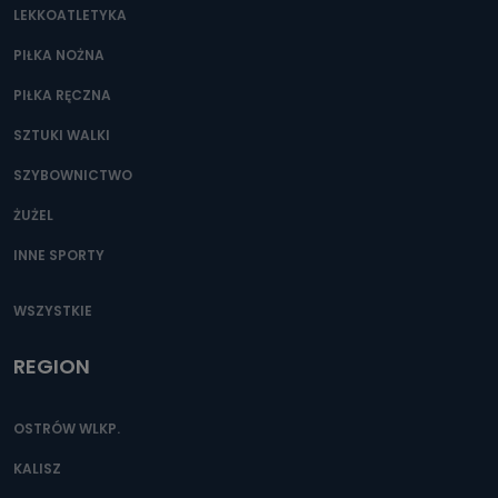
LEKKOATLETYKA
Przetwarzane kategorie Państwa danych osobowych to
dane, które pochodzą bezpośrednio od Państwa (lub
zostały przekazane w Państwa imieniu) lub dane osobowe,
PIŁKA NOŻNA
które zostały zebrane ze źródeł publicznie dostępnych, w
szczególności: imię i nazwisko, adres e-mail, telefon
PIŁKA RĘCZNA
kontaktowy, adres korespondencyjny. Odbiorcą Pastwa
danych osobowych są pracownicy i współpracownicy
oraz partnerzy wspomagający administratora w jego
SZTUKI WALKI
biznesowej działalności.
SZYBOWNICTWO
Jak skontaktować się z inspektorem
danych osobowych?
ŻUŻEL
Można to zrobić pod numerem telefonu 62 735-51-05 lub
INNE SPORTY
e-mailowo pod adresem: poczta@tvproart.pl
WSZYSTKIE
REGION
OSTRÓW WLKP.
KALISZ