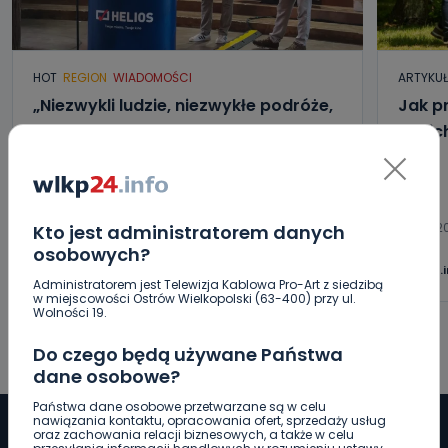
HOT
REGION
WIADOMOŚCI
ARTYKU
„Niezwykli ludzie, niezwykłe podróże,
Jak p
niezwykłe historie!”. Odyseja
letni
Antonińska – dzień pierwszy [FOTO]
06.08.2026 20:13
06.08.2
Kto jest administratorem danych
osobowych?
0
Aleksandra Barczak
wlkp24.
Administratorem jest Telewizja Kablowa Pro-Art z siedzibą
w miejscowości Ostrów Wielkopolski (63-400) przy ul.
Wolności 19.
Do czego będą używane Państwa
dane osobowe?
Państwa dane osobowe przetwarzane są w celu
nawiązania kontaktu, opracowania ofert, sprzedaży usług
oraz zachowania relacji biznesowych, a także w celu