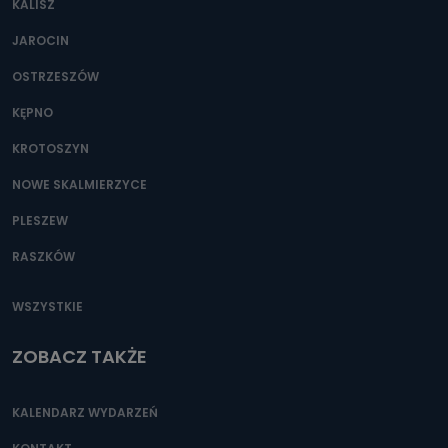
KALISZ
Można to zrobić pod numerem telefonu 62 735-51-05 lub
e-mailowo pod adresem: poczta@tvproart.pl
JAROCIN
OSTRZESZÓW
KĘPNO
KROTOSZYN
NOWE SKALMIERZYCE
PLESZEW
RASZKÓW
WSZYSTKIE
ZOBACZ TAKŻE
KALENDARZ WYDARZEŃ