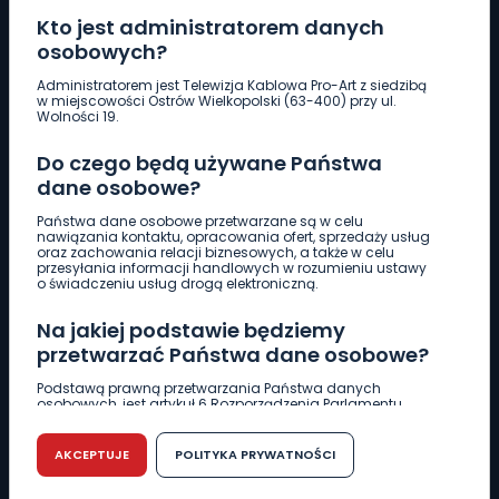
Kto jest administratorem danych
osobowych?
Pobierz logotyp
Administratorem jest Telewizja Kablowa Pro-Art z siedzibą
w miejscowości Ostrów Wielkopolski (63-400) przy ul.
Wolności 19.
LINIA INTERWENCYJNA
Do czego będą używane Państwa
661 997 997
dane osobowe?
Państwa dane osobowe przetwarzane są w celu
REDAKCJA
nawiązania kontaktu, opracowania ofert, sprzedaży usług
oraz zachowania relacji biznesowych, a także w celu
62 735 22 22
redakcja@wlkp24.info
przesyłania informacji handlowych w rozumieniu ustawy
o świadczeniu usług drogą elektroniczną.
DZIAŁ REKLAMY
Na jakiej podstawie będziemy
62 735 01 85
reklama@wlkp24.info
przetwarzać Państwa dane osobowe?
Podstawą prawną przetwarzania Państwa danych
osobowych, jest artykuł 6 Rozporządzenia Parlamentu
WIADOMOŚCI
Europejskiego i Rady (UE) 2016/679 z dnia 27 kwietnia 2016
r. w sprawie ochrony osób fizycznych w związku z
przetwarzaniem danych osobowych w sprawie
AKCEPTUJE
POLITYKA PRYWATNOŚCI
swobodnego przepływu takich danych oraz uchylenia
CIEKAWOSTKI
dyrektywy 95/46/WE (RODO).