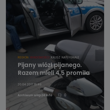
REGION
WIADOMOŚCI
KALISZ
NA SYGNALE
Pijany wiózł pijanego.
Razem mieli 4,5 promila
20.04.2017 15:49
0
Archiwum wlkp24.info