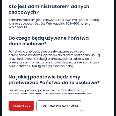
Kto jest administratorem danych
osobowych?
Pobierz logotyp
Administratorem jest Telewizja Kablowa Pro-Art z siedzibą
w miejscowości Ostrów Wielkopolski (63-400) przy ul.
Wolności 19.
LINIA INTERWENCYJNA
Do czego będą używane Państwa
661 997 997
dane osobowe?
Państwa dane osobowe przetwarzane są w celu
REDAKCJA
nawiązania kontaktu, opracowania ofert, sprzedaży usług
oraz zachowania relacji biznesowych, a także w celu
62 735 22 22
redakcja@wlkp24.info
przesyłania informacji handlowych w rozumieniu ustawy
o świadczeniu usług drogą elektroniczną.
DZIAŁ REKLAMY
Na jakiej podstawie będziemy
62 735 01 85
reklama@wlkp24.info
przetwarzać Państwa dane osobowe?
Podstawą prawną przetwarzania Państwa danych
osobowych, jest artykuł 6 Rozporządzenia Parlamentu
WIADOMOŚCI
Europejskiego i Rady (UE) 2016/679 z dnia 27 kwietnia 2016
r. w sprawie ochrony osób fizycznych w związku z
przetwarzaniem danych osobowych w sprawie
AKCEPTUJE
POLITYKA PRYWATNOŚCI
swobodnego przepływu takich danych oraz uchylenia
CIEKAWOSTKI
dyrektywy 95/46/WE (RODO).