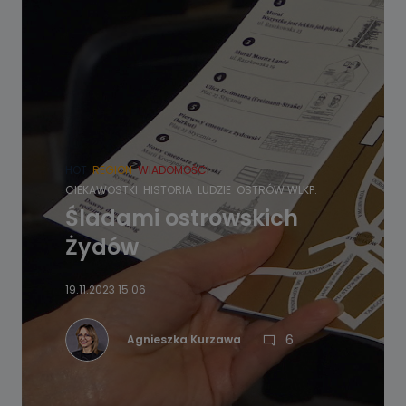
HOT
REGION
WIADOMOŚCI
CIEKAWOSTKI
HISTORIA
LUDZIE
OSTRÓW WLKP.
Śladami ostrowskich
Żydów
19.11.2023 15:06
6
Agnieszka Kurzawa