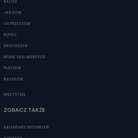
KALISZ
Można to zrobić pod numerem telefonu 62 735-51-05 lub
e-mailowo pod adresem: poczta@tvproart.pl
JAROCIN
OSTRZESZÓW
KĘPNO
KROTOSZYN
NOWE SKALMIERZYCE
PLESZEW
RASZKÓW
WSZYSTKIE
ZOBACZ TAKŻE
KALENDARZ WYDARZEŃ