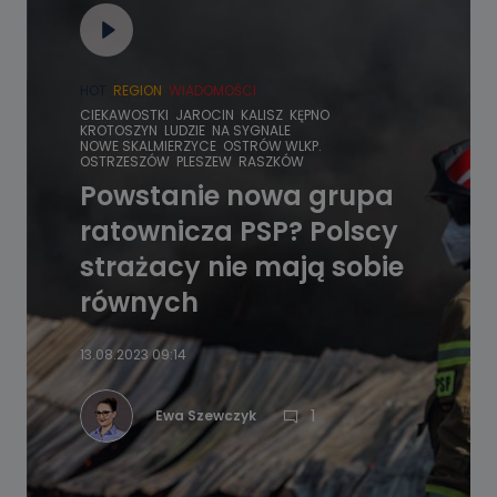
HOT
REGION
WIADOMOŚCI
CIEKAWOSTKI
JAROCIN
KALISZ
KĘPNO
KROTOSZYN
LUDZIE
NA SYGNALE
NOWE SKALMIERZYCE
OSTRÓW WLKP.
OSTRZESZÓW
PLESZEW
RASZKÓW
Powstanie nowa grupa
ratownicza PSP? Polscy
strażacy nie mają sobie
równych
13.08.2023 09:14
1
Ewa Szewczyk