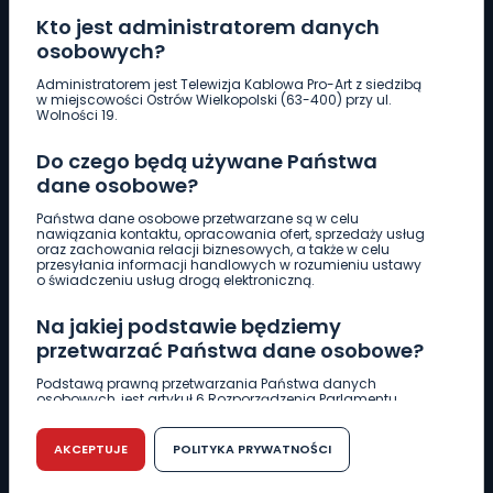
Kto jest administratorem danych
osobowych?
Pobierz logotyp
Administratorem jest Telewizja Kablowa Pro-Art z siedzibą
w miejscowości Ostrów Wielkopolski (63-400) przy ul.
Wolności 19.
LINIA INTERWENCYJNA
Do czego będą używane Państwa
661 997 997
dane osobowe?
Państwa dane osobowe przetwarzane są w celu
REDAKCJA
nawiązania kontaktu, opracowania ofert, sprzedaży usług
oraz zachowania relacji biznesowych, a także w celu
62 735 22 22
redakcja@wlkp24.info
przesyłania informacji handlowych w rozumieniu ustawy
o świadczeniu usług drogą elektroniczną.
DZIAŁ REKLAMY
Na jakiej podstawie będziemy
62 735 01 85
reklama@wlkp24.info
przetwarzać Państwa dane osobowe?
Podstawą prawną przetwarzania Państwa danych
osobowych, jest artykuł 6 Rozporządzenia Parlamentu
WIADOMOŚCI
Europejskiego i Rady (UE) 2016/679 z dnia 27 kwietnia 2016
r. w sprawie ochrony osób fizycznych w związku z
przetwarzaniem danych osobowych w sprawie
AKCEPTUJE
POLITYKA PRYWATNOŚCI
swobodnego przepływu takich danych oraz uchylenia
CIEKAWOSTKI
dyrektywy 95/46/WE (RODO).