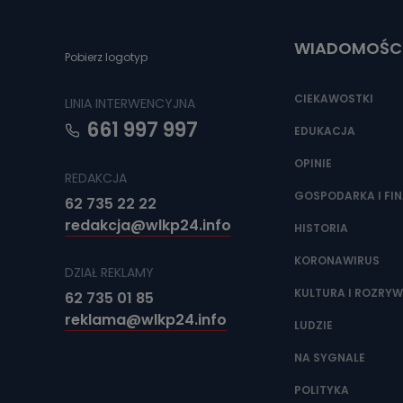
Do czasu wycof
uzasadnionego
WIADOMOŚC
Jakie da
Pobierz logotyp
Przetwarzane 
Państwa (lub z
CIEKAWOSTKI
LINIA INTERWENCYJNA
źródeł publiczn
adres korespo
661 997 997
oraz partnerzy
EDUKACJA
OPINIE
Jak skont
REDAKCJA
Można to zrob
GOSPODARKA I FI
62 735 22 22
poczta@tvproar
redakcja@wlkp24.info
HISTORIA
KORONAWIRUS
DZIAŁ REKLAMY
KULTURA I ROZRY
62 735 01 85
reklama@wlkp24.info
LUDZIE
NA SYGNALE
POLITYKA