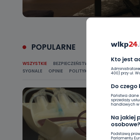
POPULARNE
Kto jest 
WSZYSTKIE
BEZPIECZEŃSTWO
CIEKAWOSTKI
E
Administratore
SYGNALE
OPINIE
POLITYKA
RELIGIA
SAMORZ
400) przy ul. Wo
Do czego
Państwa dane o
sprzedaży usłu
handlowych w r
Na jakiej
osobowe
Podstawą praw
Parlamentu Euro