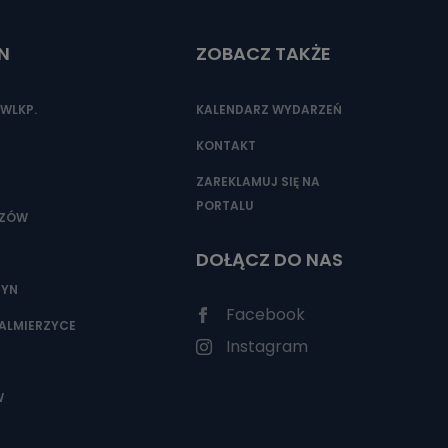
N
ZOBACZ TAKŻE
nio od
brane ze
WLKP.
KALENDARZ WYDARZEŃ
taktowy,
racownicy
KONTAKT
ZAREKLAMUJ SIĘ NA
PORTALU
SZÓW
DOŁĄCZ DO NAS
ZYN
Facebook
ALMIERZYCE
Instagram
W