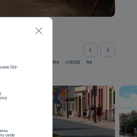
RUS
KULTURA I ROZRYWKA
LUDZIE
NA
olski (63-
WYWIADY
ZDROWIE
,
acji
enia
ony osób