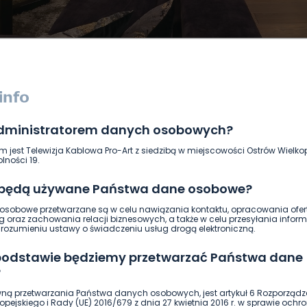
administratorem danych osobowych?
DUKACJA
GOSPODARKA I FINANSE
HISTORIA
KORONAWI
m jest Telewizja Kablowa Pro-Art z siedzibą w miejscowości Ostrów Wielkop
ĄD
ŚRODOWISKO
WASZE INFO
WSZYSTKICH ŚWIĘTYCH
lności 19.
 będą używane Państwa dane osobowe?
sobowe przetwarzane są w celu nawiązania kontaktu, opracowania ofert
g oraz zachowania relacji biznesowych, a także w celu przesyłania inform
ozumieniu ustawy o świadczeniu usług drogą elektroniczną.
 podstawie będziemy przetwarzać Państwa dane
?
ną przetwarzania Państwa danych osobowych, jest artykuł 6 Rozporządz
pejskiego i Rady (UE) 2016/679 z dnia 27 kwietnia 2016 r. w sprawie ochr