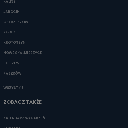
KALISZ
Można to zrobić pod numerem telefonu 62 735-51-05 lub
e-mailowo pod adresem: poczta@tvproart.pl
JAROCIN
OSTRZESZÓW
KĘPNO
KROTOSZYN
NOWE SKALMIERZYCE
PLESZEW
RASZKÓW
WSZYSTKIE
ZOBACZ TAKŻE
KALENDARZ WYDARZEŃ