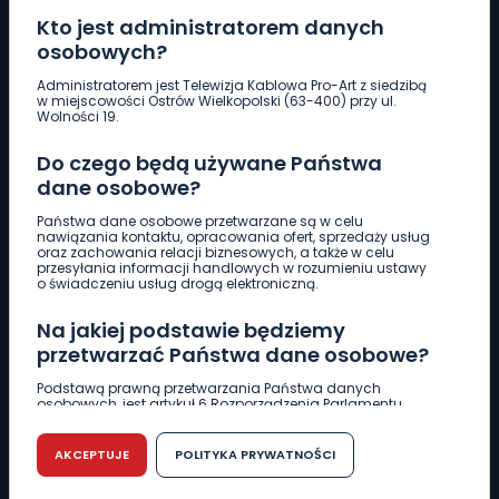
Kto jest administratorem danych
osobowych?
Pobierz logotyp
Administratorem jest Telewizja Kablowa Pro-Art z siedzibą
w miejscowości Ostrów Wielkopolski (63-400) przy ul.
Wolności 19.
LINIA INTERWENCYJNA
Do czego będą używane Państwa
661 997 997
dane osobowe?
Państwa dane osobowe przetwarzane są w celu
REDAKCJA
nawiązania kontaktu, opracowania ofert, sprzedaży usług
oraz zachowania relacji biznesowych, a także w celu
62 735 22 22
redakcja@wlkp24.info
przesyłania informacji handlowych w rozumieniu ustawy
o świadczeniu usług drogą elektroniczną.
DZIAŁ REKLAMY
Na jakiej podstawie będziemy
62 735 01 85
reklama@wlkp24.info
przetwarzać Państwa dane osobowe?
Podstawą prawną przetwarzania Państwa danych
osobowych, jest artykuł 6 Rozporządzenia Parlamentu
WIADOMOŚCI
Europejskiego i Rady (UE) 2016/679 z dnia 27 kwietnia 2016
r. w sprawie ochrony osób fizycznych w związku z
przetwarzaniem danych osobowych w sprawie
AKCEPTUJE
POLITYKA PRYWATNOŚCI
swobodnego przepływu takich danych oraz uchylenia
CIEKAWOSTKI
dyrektywy 95/46/WE (RODO).