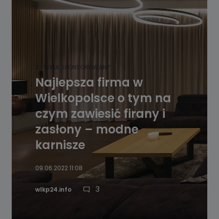
ARTYKUŁ SPONSOROWANY
Najlepsza firma w
Wielkopolsce o tym na
czym zawiesić firany i
zasłony – modne
karnisze
09.06.2022 11:08
3
wlkp24.info