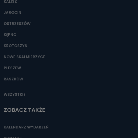
KALISZ
Można to zrobić pod numerem telefonu 62 735-51-05 lub
e-mailowo pod adresem: poczta@tvproart.pl
JAROCIN
OSTRZESZÓW
KĘPNO
KROTOSZYN
NOWE SKALMIERZYCE
PLESZEW
RASZKÓW
WSZYSTKIE
ZOBACZ TAKŻE
KALENDARZ WYDARZEŃ