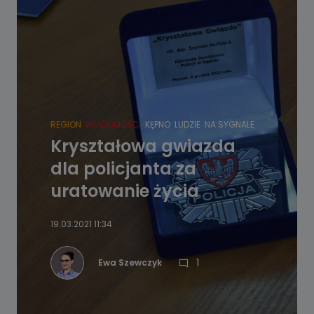
REGION
WIADOMOŚCI
KĘPNO
LUDZIE
NA SYGNALE
Kryształowa gwiazda
dla policjanta za
uratowanie życia
19.03.2021 11:34
1
Ewa Szewczyk