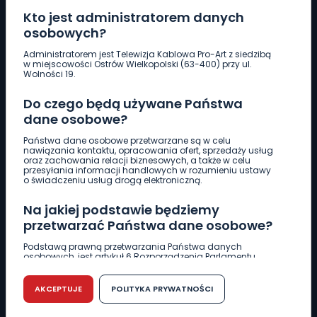
Kto jest administratorem danych
osobowych?
Pobierz logotyp
Administratorem jest Telewizja Kablowa Pro-Art z siedzibą
w miejscowości Ostrów Wielkopolski (63-400) przy ul.
Wolności 19.
LINIA INTERWENCYJNA
Do czego będą używane Państwa
661 997 997
dane osobowe?
Państwa dane osobowe przetwarzane są w celu
REDAKCJA
nawiązania kontaktu, opracowania ofert, sprzedaży usług
oraz zachowania relacji biznesowych, a także w celu
62 735 22 22
redakcja@wlkp24.info
przesyłania informacji handlowych w rozumieniu ustawy
o świadczeniu usług drogą elektroniczną.
DZIAŁ REKLAMY
Na jakiej podstawie będziemy
62 735 01 85
reklama@wlkp24.info
przetwarzać Państwa dane osobowe?
Podstawą prawną przetwarzania Państwa danych
osobowych, jest artykuł 6 Rozporządzenia Parlamentu
WIADOMOŚCI
Europejskiego i Rady (UE) 2016/679 z dnia 27 kwietnia 2016
r. w sprawie ochrony osób fizycznych w związku z
przetwarzaniem danych osobowych w sprawie
AKCEPTUJE
POLITYKA PRYWATNOŚCI
swobodnego przepływu takich danych oraz uchylenia
CIEKAWOSTKI
dyrektywy 95/46/WE (RODO).