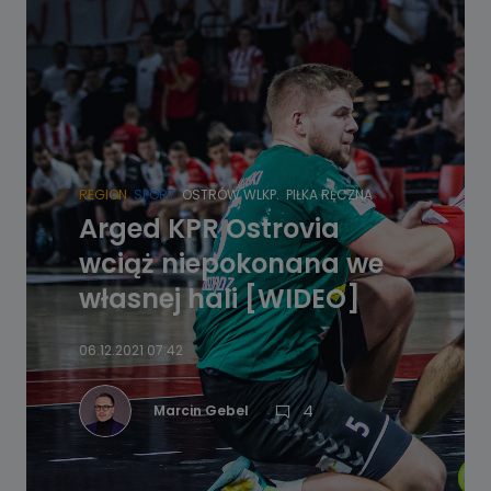
REGION
SPORT
OSTRÓW WLKP.
PIŁKA RĘCZNA
Arged KPR Ostrovia
wciąż niepokonana we
własnej hali [WIDEO]
06.12.2021 07:42
4
Marcin Gebel