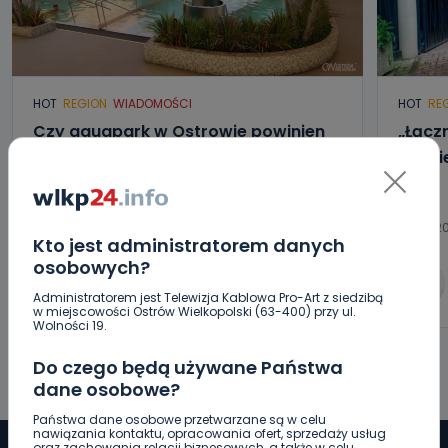
HOT
REGION
WIADOMOŚCI
HOT
RE
Czy aquapark w Ostrowie powinien
„Łącz
powstać? Rozpoczęły się konsultacje
będzi
07.08.2026 15:10
07.08.2
Kto jest administratorem danych
osobowych?
0
Arleta Zeidler
Administratorem jest Telewizja Kablowa Pro-Art z siedzibą
w miejscowości Ostrów Wielkopolski (63-400) przy ul.
Wolności 19.
Do czego będą używane Państwa
dane osobowe?
Państwa dane osobowe przetwarzane są w celu
nawiązania kontaktu, opracowania ofert, sprzedaży usług
oraz zachowania relacji biznesowych, a także w celu