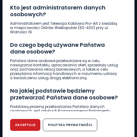
Kto jest administratorem danych
osobowych?
Pobierz logotyp
Administratorem jest Telewizja Kablowa Pro-Art z siedzibą
w miejscowości Ostrów Wielkopolski (63-400) przy ul.
Wolności 19.
LINIA INTERWENCYJNA
Do czego będą używane Państwa
661 997 997
dane osobowe?
Państwa dane osobowe przetwarzane są w celu
REDAKCJA
nawiązania kontaktu, opracowania ofert, sprzedaży usług
oraz zachowania relacji biznesowych, a także w celu
62 735 22 22
redakcja@wlkp24.info
przesyłania informacji handlowych w rozumieniu ustawy
o świadczeniu usług drogą elektroniczną.
DZIAŁ REKLAMY
Na jakiej podstawie będziemy
62 735 01 85
reklama@wlkp24.info
przetwarzać Państwa dane osobowe?
Podstawą prawną przetwarzania Państwa danych
osobowych, jest artykuł 6 Rozporządzenia Parlamentu
WIADOMOŚCI
Europejskiego i Rady (UE) 2016/679 z dnia 27 kwietnia 2016
r. w sprawie ochrony osób fizycznych w związku z
przetwarzaniem danych osobowych w sprawie
AKCEPTUJE
POLITYKA PRYWATNOŚCI
swobodnego przepływu takich danych oraz uchylenia
CIEKAWOSTKI
dyrektywy 95/46/WE (RODO).