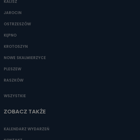
KALISZ
Można to zrobić pod numerem telefonu 62 735-51-05 lub
e-mailowo pod adresem: poczta@tvproart.pl
JAROCIN
OSTRZESZÓW
KĘPNO
KROTOSZYN
NOWE SKALMIERZYCE
PLESZEW
RASZKÓW
WSZYSTKIE
ZOBACZ TAKŻE
KALENDARZ WYDARZEŃ