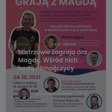
REGION
WIADOMOŚCI
KALISZ
ZDROWIE
Mistrzowie zagrają dla
Magdy. Wśród nich
będą olimpijczycy
23.10.2021 17:44
0
Sebastian Matyszczak