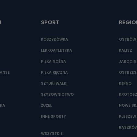
ić pod numerem telefonu 62 735-51-05 lub e-mailowo pod adresem:
t.pl
I
SPORT
REGIO
KOSZYKÓWKA
OSTRÓW 
LEKKOATLETYKA
KALISZ
PIŁKA NOŻNA
JAROCIN
NANSE
PIŁKA RĘCZNA
OSTRZE
SZTUKI WALKI
KĘPNO
SZYBOWNICTWO
KROTOS
WKA
ŻUŻEL
NOWE SK
INNE SPORTY
PLESZEW
RASZKÓ
WSZYSTKIE