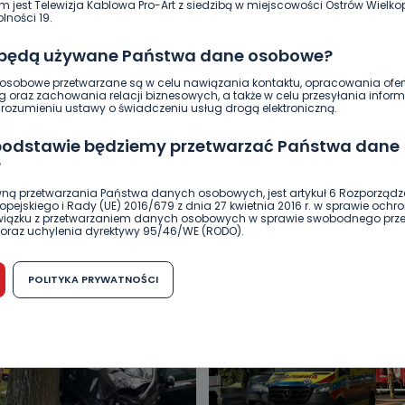
m jest Telewizja Kablowa Pro-Art z siedzibą w miejscowości Ostrów Wielkop
lności 19.
1
Archiwum wlkp24.info
 będą używane Państwa dane osobowe?
sobowe przetwarzane są w celu nawiązania kontaktu, opracowania ofert
g oraz zachowania relacji biznesowych, a także w celu przesyłania inform
ozumieniu ustawy o świadczeniu usług drogą elektroniczną.
 podstawie będziemy przetwarzać Państwa dane
?
ną przetwarzania Państwa danych osobowych, jest artykuł 6 Rozporządz
DUKACJA
GOSPODARKA I FINANSE
HISTORIA
KORONAWI
pejskiego i Rady (UE) 2016/679 z dnia 27 kwietnia 2016 r. w sprawie ochr
związku z przetwarzaniem danych osobowych w sprawie swobodnego prz
ĄD
ŚRODOWISKO
WASZE INFO
WSZYSTKICH ŚWIĘTYCH
oraz uchylenia dyrektywy 95/46/WE (RODO).
możliwość cofnięcia zgody?
POLITYKA PRYWATNOŚCI
h osobowych jest dobrowolne, nie jest wymogiem ustawowym lub umo
runku zawarcia umowy. Cofnięcie zgody jest możliwe na każdym etapie i ni
dnymi negatywnymi konsekwencjami. Cofnięcia zgody można dokonać w
 (e-mail, poczta tradycyjna) tak, aby dotarła do wiadomości Telewizji 
ibą w miejscowości Ostrów Wielkopolski (63-400) przy ul. Wolności 19.
komu możemy przekazać Państwa dane?