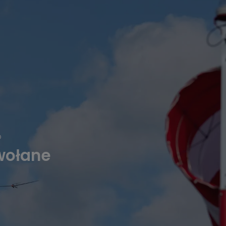
O
wołane