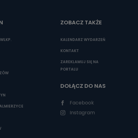
N
ZOBACZ TAKŻE
WLKP.
KALENDARZ WYDARZEŃ
KONTAKT
ZAREKLAMUJ SIĘ NA
PORTALU
SZÓW
DOŁĄCZ DO NAS
ZYN
Facebook
ALMIERZYCE
Instagram
W