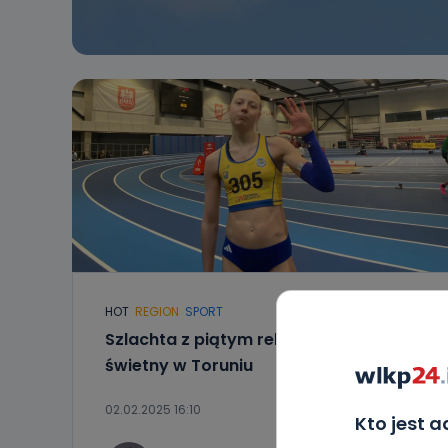
HOT
REGION
SPORT
Szlachta z piątym rekordem! Stal „LA”
świetny w Toruniu
02.02.2025 16:10
Kto jest 