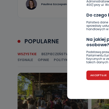
Administratore
0
Paulina Szczepaniak
400) przy ul. Wo
Do czego
Państwa dane o
sprzedaży usłu
handlowych w r
Na jakiej
POPULARNE
osobowe
Podstawą praw
WSZYSTKIE
BEZPIECZEŃSTWO
CIEKAWOSTKI
E
Parlamentu Euro
fizycznych w 
SYGNALE
OPINIE
POLITYKA
RELIGIA
SAMORZ
takich danych 
Czy jest 
AKCEPTUJE
Podanie danyc
nie stanowi wa
związane z ża
wybrany sposób
Pro-Art z siedz
Kiedy i 