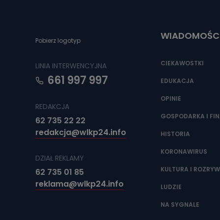
Można to zrob
poczta@tvproar
WIADOMOŚC
Pobierz logotyp
CIEKAWOSTKI
LINIA INTERWENCYJNA
661 997 997
EDUKACJA
OPINIE
REDAKCJA
GOSPODARKA I FI
62 735 22 22
redakcja@wlkp24.info
HISTORIA
KORONAWIRUS
DZIAŁ REKLAMY
KULTURA I ROZRY
62 735 01 85
reklama@wlkp24.info
LUDZIE
NA SYGNALE