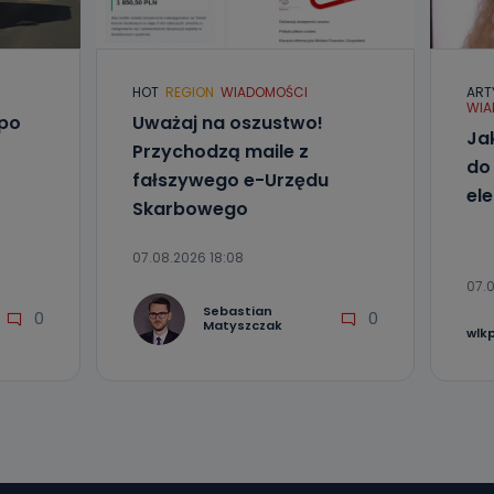
l. Wolności
e
HOT
REGION
WIADOMOŚCI
ART
WIA
ania od
 po
Uważaj na oszustwo!
. Wolności
Ja
Przychodzą maile z
że żądania
do
enia
fałszywego e-Urzędu
el
Skarbowego
07.08.2026 18:08
07.0
Sebastian
0
0
Matyszczak
wlk
nio od
brane ze
taktowy,
racownicy