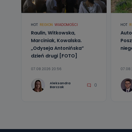
Telewizja Kablo
19 nie przekaz
wykorzystywan
Co mogą 
HOT
REGION
WIADOMOŚCI
HOT
R
Po wyrażeniu 
Raulin, Witkowska,
Auto
Telewizji Kablo
Marciniak, Kowalska.
Posz
19 dostępu do 
ich sprostowan
„Odyseja Antonińska”
nieg
sprzeciwu wobe
dzień drugi [FOTO]
Do kiedy
07.08.2026 20:56
07.08.
Do czasu wycof
uzasadnionego
Aleksandra
0
Jakie da
Barczak
Przetwarzane 
Państwa (lub z
źródeł publiczn
adres korespo
oraz partnerzy
Jak skont