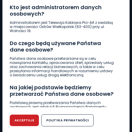
Kto jest administratorem danych
osobowych?
Pobierz logotyp
Administratorem jest Telewizja Kablowa Pro-Art z siedzibą
w miejscowości Ostrów Wielkopolski (63-400) przy ul.
Wolności 19.
LINIA INTERWENCYJNA
Do czego będą używane Państwa
661 997 997
dane osobowe?
Państwa dane osobowe przetwarzane są w celu
REDAKCJA
nawiązania kontaktu, opracowania ofert, sprzedaży usług
oraz zachowania relacji biznesowych, a także w celu
62 735 22 22
redakcja@wlkp24.info
przesyłania informacji handlowych w rozumieniu ustawy
o świadczeniu usług drogą elektroniczną.
DZIAŁ REKLAMY
Na jakiej podstawie będziemy
62 735 01 85
reklama@wlkp24.info
przetwarzać Państwa dane osobowe?
Podstawą prawną przetwarzania Państwa danych
osobowych, jest artykuł 6 Rozporządzenia Parlamentu
WIADOMOŚCI
Europejskiego i Rady (UE) 2016/679 z dnia 27 kwietnia 2016
r. w sprawie ochrony osób fizycznych w związku z
przetwarzaniem danych osobowych w sprawie
AKCEPTUJE
POLITYKA PRYWATNOŚCI
swobodnego przepływu takich danych oraz uchylenia
CIEKAWOSTKI
dyrektywy 95/46/WE (RODO).