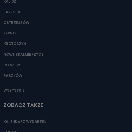
KALISZ
Można to zrobić pod numerem telefonu 62 735-51-05 lub
e-mailowo pod adresem: poczta@tvproart.pl
JAROCIN
OSTRZESZÓW
KĘPNO
KROTOSZYN
NOWE SKALMIERZYCE
PLESZEW
RASZKÓW
WSZYSTKIE
ZOBACZ TAKŻE
KALENDARZ WYDARZEŃ