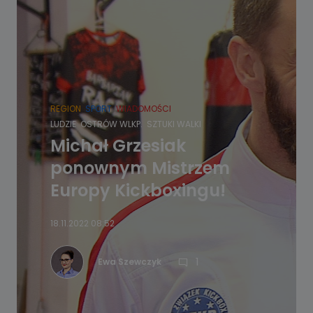
REGION
SPORT
WIADOMOŚCI
LUDZIE
OSTRÓW WLKP.
SZTUKI WALKI
Michał Grzesiak
ponownym Mistrzem
Europy Kickboxingu!
18.11.2022 08:52
1
Ewa Szewczyk