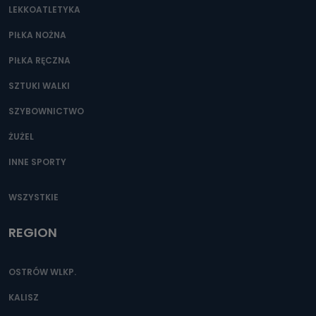
LEKKOATLETYKA
Przetwarzane kategorie Państwa danych osobowych to
dane, które pochodzą bezpośrednio od Państwa (lub
zostały przekazane w Państwa imieniu) lub dane osobowe,
PIŁKA NOŻNA
które zostały zebrane ze źródeł publicznie dostępnych, w
szczególności: imię i nazwisko, adres e-mail, telefon
PIŁKA RĘCZNA
kontaktowy, adres korespondencyjny. Odbiorcą Pastwa
danych osobowych są pracownicy i współpracownicy
oraz partnerzy wspomagający administratora w jego
SZTUKI WALKI
biznesowej działalności.
SZYBOWNICTWO
Jak skontaktować się z inspektorem
danych osobowych?
ŻUŻEL
Można to zrobić pod numerem telefonu 62 735-51-05 lub
INNE SPORTY
e-mailowo pod adresem: poczta@tvproart.pl
WSZYSTKIE
REGION
OSTRÓW WLKP.
KALISZ