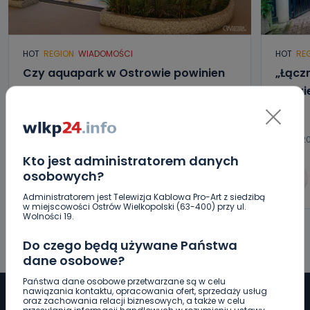
HOT
REGION
WIADOMOŚCI
HOT
RE
Czy aquapark w Ostrowie powinien
„Łącz
powstać? Rozpoczęły się konsultacje
będzi
07.08.2026 15:10
07.08.2
Kto jest administratorem danych
osobowych?
0
Arleta Zeidler
Administratorem jest Telewizja Kablowa Pro-Art z siedzibą
w miejscowości Ostrów Wielkopolski (63-400) przy ul.
Wolności 19.
Do czego będą używane Państwa
dane osobowe?
Państwa dane osobowe przetwarzane są w celu
nawiązania kontaktu, opracowania ofert, sprzedaży usług
oraz zachowania relacji biznesowych, a także w celu