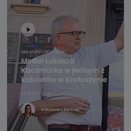
HOT
SPORT
WIADOMOŚCI
INNE SPORTY
KROTOSZYN
Medal Łukasza
Kaczmarka w jednym z
kościołów w Krotoszynie
24.09.2023 12:09
1
Aleksandra Barczak