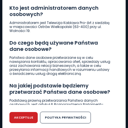
Kto jest administratorem danych
osobowych?
Pobierz logotyp
Administratorem jest Telewizja Kablowa Pro-Art z siedzibą
w miejscowości Ostrów Wielkopolski (63-400) przy ul.
Wolności 19.
LINIA INTERWENCYJNA
Do czego będą używane Państwa
661 997 997
dane osobowe?
Państwa dane osobowe przetwarzane są w celu
REDAKCJA
nawiązania kontaktu, opracowania ofert, sprzedaży usług
oraz zachowania relacji biznesowych, a także w celu
62 735 22 22
redakcja@wlkp24.info
przesyłania informacji handlowych w rozumieniu ustawy
o świadczeniu usług drogą elektroniczną.
DZIAŁ REKLAMY
Na jakiej podstawie będziemy
62 735 01 85
reklama@wlkp24.info
przetwarzać Państwa dane osobowe?
Podstawą prawną przetwarzania Państwa danych
osobowych, jest artykuł 6 Rozporządzenia Parlamentu
WIADOMOŚCI
Europejskiego i Rady (UE) 2016/679 z dnia 27 kwietnia 2016
r. w sprawie ochrony osób fizycznych w związku z
przetwarzaniem danych osobowych w sprawie
AKCEPTUJE
POLITYKA PRYWATNOŚCI
swobodnego przepływu takich danych oraz uchylenia
CIEKAWOSTKI
dyrektywy 95/46/WE (RODO).