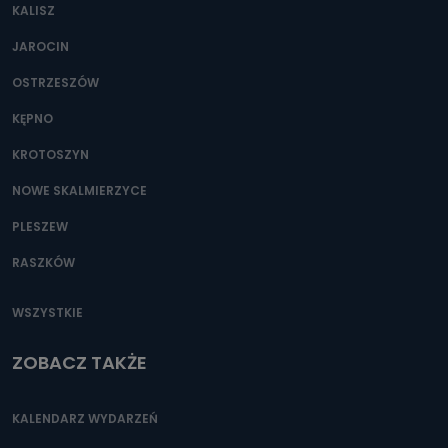
KALISZ
Można to zrobić pod numerem telefonu 62 735-51-05 lub
e-mailowo pod adresem: poczta@tvproart.pl
JAROCIN
OSTRZESZÓW
KĘPNO
KROTOSZYN
NOWE SKALMIERZYCE
PLESZEW
RASZKÓW
WSZYSTKIE
ZOBACZ TAKŻE
KALENDARZ WYDARZEŃ