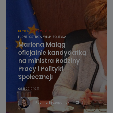
REGION
WIADOMOŚCI
LUDZIE
OSTRÓW WLKP.
POLITYKA
Marlena Maląg
oficjalnie kandydatką
na ministra Rodziny
Pracy i Polityki
Społecznej!
08.11.2019 19:11
1
Paulina Szczepaniak