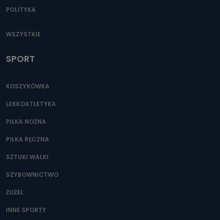
Do czasu wycofania zgody lub, jeśli dane będą
POLITYKA
przetwarzane na podstawie prawnie uzasadnionego celu
administratora – do momentu wniesienia sprzeciwu.
WSZYSTKIE
Jakie dane osobowe przetwarzamy?
SPORT
Przetwarzane kategorie Państwa danych osobowych to
dane, które pochodzą bezpośrednio od Państwa (lub
zostały przekazane w Państwa imieniu) lub dane osobowe,
które zostały zebrane ze źródeł publicznie dostępnych, w
szczególności: imię i nazwisko, adres e-mail, telefon
KOSZYKÓWKA
kontaktowy, adres korespondencyjny. Odbiorcą Pastwa
danych osobowych są pracownicy i współpracownicy
LEKKOATLETYKA
oraz partnerzy wspomagający administratora w jego
biznesowej działalności.
PIŁKA NOŻNA
Jak skontaktować się z inspektorem
PIŁKA RĘCZNA
danych osobowych?
SZTUKI WALKI
Można to zrobić pod numerem telefonu 62 735-51-05 lub
e-mailowo pod adresem: poczta@tvproart.pl
SZYBOWNICTWO
ŻUŻEL
INNE SPORTY