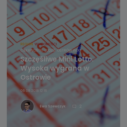
REGION
WIADOMOŚCI
CIEKAWOSTKI
LUDZIE
OSTRÓW WLKP.
Szczęśliwe Mini Lotto.
Wysoka wygrana w
Ostrowie
06.08.2018 12:16
2
Ewa Szewczyk