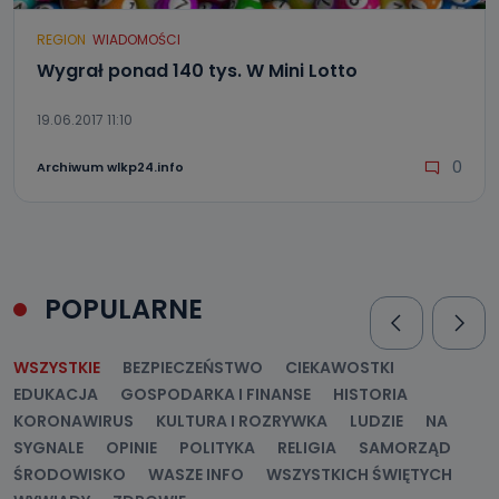
REGION
WIADOMOŚCI
Wygrał ponad 140 tys. W Mini Lotto
19.06.2017 11:10
0
Archiwum wlkp24.info
POPULARNE
WSZYSTKIE
BEZPIECZEŃSTWO
CIEKAWOSTKI
EDUKACJA
GOSPODARKA I FINANSE
HISTORIA
KORONAWIRUS
KULTURA I ROZRYWKA
LUDZIE
NA
SYGNALE
OPINIE
POLITYKA
RELIGIA
SAMORZĄD
ŚRODOWISKO
WASZE INFO
WSZYSTKICH ŚWIĘTYCH