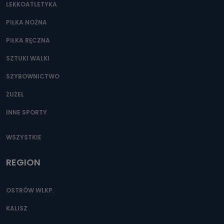
LEKKOATLETYKA
e-mailowo pod adresem: poczta@tvproart.pl
PIŁKA NOŻNA
PIŁKA RĘCZNA
SZTUKI WALKI
SZYBOWNICTWO
ŻUŻEL
INNE SPORTY
WSZYSTKIE
REGION
OSTRÓW WLKP.
KALISZ