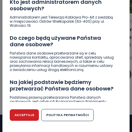
Kto jest administratorem danych
osobowych?
Administratorem jest Telewizja Kablowa Pro-Art z siedzibą
w miejscowości Ostrów Wielkopolski (63-400) przy ul.
HOT
REGION
WIADOMOŚCI
HOT
RE
Wolności 19.
Raulin, Witkowska, Marciniak,
Auto r
Kowalska. „Odyseja Antonińska”
Poszk
Do czego będą używane Państwa
dane osobowe?
dzień drugi [FOTO]
wyjść
Państwa dane osobowe przetwarzane są w celu
nawiązania kontaktu, opracowania ofert, sprzedaży usług
07.08.2026 20:56
07.08.20
oraz zachowania relacji biznesowych, a także w celu
przesyłania informacji handlowych w rozumieniu ustawy
o świadczeniu usług drogą elektroniczną.
0
Aleksandra Barczak
Na jakiej podstawie będziemy
przetwarzać Państwa dane osobowe?
Podstawą prawną przetwarzania Państwa danych
osobowych, jest artykuł 6 Rozporządzenia Parlamentu
Europejskiego i Rady (UE) 2016/679 z dnia 27 kwietnia 2016
r. w sprawie ochrony osób fizycznych w związku z
przetwarzaniem danych osobowych w sprawie
AKCEPTUJE
POLITYKA PRYWATNOŚCI
swobodnego przepływu takich danych oraz uchylenia
dyrektywy 95/46/WE (RODO).