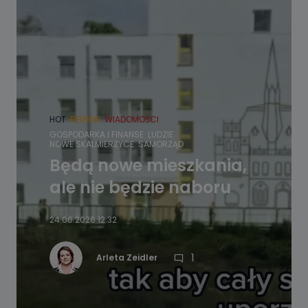
HOT
REGION
WIADOMOŚCI
GOSPODARKA I FINANSE
LUDZIE
NOWE SKALMIERZYCE
SAMORZĄD
Będą nowe mieszkania,
ale nie będzie naboru
24.06.2026 12:32
1
Arleta Zeidler