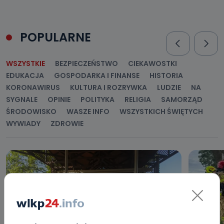
POPULARNE
WSZYSTKIE
BEZPIECZEŃSTWO
CIEKAWOSTKI
EDUKACJA
GOSPODARKA I FINANSE
HISTORIA
KORONAWIRUS
KULTURA I ROZRYWKA
LUDZIE
NA
SYGNALE
OPINIE
POLITYKA
RELIGIA
SAMORZĄD
ŚRODOWISKO
WASZE INFO
WSZYSTKICH ŚWIĘTYCH
WYWIADY
ZDROWIE