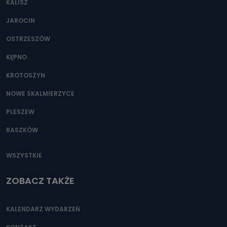
KALISZ
Można to zrobić pod numerem telefonu 62 735-51-05 lub
e-mailowo pod adresem: poczta@tvproart.pl
JAROCIN
OSTRZESZÓW
KĘPNO
KROTOSZYN
NOWE SKALMIERZYCE
PLESZEW
RASZKÓW
WSZYSTKIE
ZOBACZ TAKŻE
KALENDARZ WYDARZEŃ