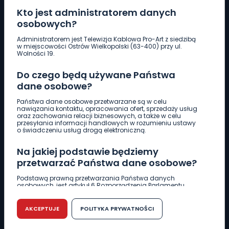
Kto jest administratorem danych
osobowych?
Pobierz logotyp
Administratorem jest Telewizja Kablowa Pro-Art z siedzibą
w miejscowości Ostrów Wielkopolski (63-400) przy ul.
Wolności 19.
LINIA INTERWENCYJNA
Do czego będą używane Państwa
661 997 997
dane osobowe?
Państwa dane osobowe przetwarzane są w celu
REDAKCJA
nawiązania kontaktu, opracowania ofert, sprzedaży usług
oraz zachowania relacji biznesowych, a także w celu
62 735 22 22
redakcja@wlkp24.info
przesyłania informacji handlowych w rozumieniu ustawy
o świadczeniu usług drogą elektroniczną.
DZIAŁ REKLAMY
Na jakiej podstawie będziemy
62 735 01 85
reklama@wlkp24.info
przetwarzać Państwa dane osobowe?
Podstawą prawną przetwarzania Państwa danych
osobowych, jest artykuł 6 Rozporządzenia Parlamentu
WIADOMOŚCI
Europejskiego i Rady (UE) 2016/679 z dnia 27 kwietnia 2016
r. w sprawie ochrony osób fizycznych w związku z
przetwarzaniem danych osobowych w sprawie
AKCEPTUJE
POLITYKA PRYWATNOŚCI
swobodnego przepływu takich danych oraz uchylenia
CIEKAWOSTKI
dyrektywy 95/46/WE (RODO).