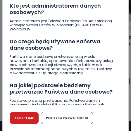
Kto jest administratorem danych
osobowych?
Administratorem jest Telewizja Kablowa Pro-Art z siedzibą
w miejscowości Ostrów Wielkopolski (63-400) przy ul.
HOT
REGION
WIADOMOŚCI
HOT
RE
Wolności 19.
Blisko 30 narodowości w jednej
Co się
Do czego będą używane Państwa
gminie. Ilu faktycznie cudzoziemców
[WIDE
dane osobowe?
zamieszkuje Mikstat?
Państwa dane osobowe przetwarzane są w celu
nawiązania kontaktu, opracowania ofert, sprzedaży usług
oraz zachowania relacji biznesowych, a także w celu
08.08.2026 15:11
08.08.2
przesyłania informacji handlowych w rozumieniu ustawy
o świadczeniu usług drogą elektroniczną.
0
Ewa Szewczyk
Na jakiej podstawie będziemy
przetwarzać Państwa dane osobowe?
Podstawą prawną przetwarzania Państwa danych
osobowych, jest artykuł 6 Rozporządzenia Parlamentu
Europejskiego i Rady (UE) 2016/679 z dnia 27 kwietnia 2016
r. w sprawie ochrony osób fizycznych w związku z
przetwarzaniem danych osobowych w sprawie
AKCEPTUJE
POLITYKA PRYWATNOŚCI
swobodnego przepływu takich danych oraz uchylenia
dyrektywy 95/46/WE (RODO).