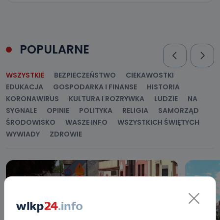
POPULARNE
WSZYSTKIE
BEZPIECZEŃSTWO
CIEKAWOSTKI
EDUKACJA
GOSPODARKA I FINANSE
HISTORIA
KORONAWIRUS
KULTURA I ROZRYWKA
LUDZIE
NA
SYGNALE
OPINIE
POLITYKA
RELIGIA
SAMORZĄD
ŚRODOWISKO
WASZE INFO
WSZYSTKICH ŚWIĘTYCH
WYWIADY
ZDROWIE