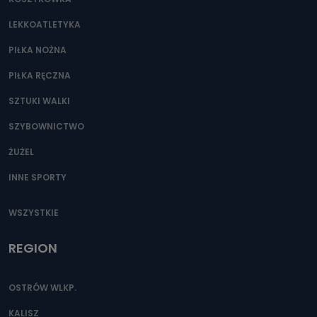
Można to zrobić pod numerem telefonu 62 735-51-05 lub
e-mailowo pod adresem: poczta@tvproart.pl
LEKKOATLETYKA
PIŁKA NOŻNA
PIŁKA RĘCZNA
SZTUKI WALKI
SZYBOWNICTWO
ŻUŻEL
INNE SPORTY
WSZYSTKIE
REGION
OSTRÓW WLKP.
KALISZ