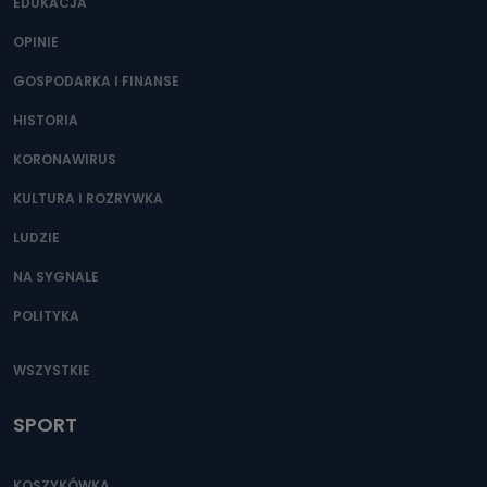
400) przy ul. Wolności 19 dostępu do danych osobowych
EDUKACJA
dotyczących Państwa oraz uzyskania ich kopii, a także
żądania ich sprostowania, usunięcia danych,
OPINIE
ograniczenia ich przetwarzania oraz prawo wniesienia
sprzeciwu wobec ich przetwarzania.
GOSPODARKA I FINANSE
Do kiedy Państwa dane osobowe będą
HISTORIA
przechowywane?
KORONAWIRUS
Do czasu wycofania zgody lub, jeśli dane będą
przetwarzane na podstawie prawnie uzasadnionego celu
administratora – do momentu wniesienia sprzeciwu.
KULTURA I ROZRYWKA
Jakie dane osobowe przetwarzamy?
LUDZIE
Przetwarzane kategorie Państwa danych osobowych to
NA SYGNALE
dane, które pochodzą bezpośrednio od Państwa (lub
zostały przekazane w Państwa imieniu) lub dane osobowe,
POLITYKA
które zostały zebrane ze źródeł publicznie dostępnych, w
szczególności: imię i nazwisko, adres e-mail, telefon
kontaktowy, adres korespondencyjny. Odbiorcą Pastwa
danych osobowych są pracownicy i współpracownicy
WSZYSTKIE
oraz partnerzy wspomagający administratora w jego
biznesowej działalności.
SPORT
Jak skontaktować się z inspektorem
danych osobowych?
KOSZYKÓWKA