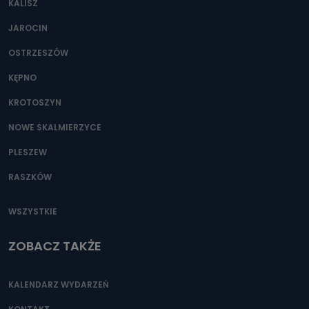
KALISZ
Można to zrobić pod numerem telefonu 62 735-51-05 lub
e-mailowo pod adresem: poczta@tvproart.pl
JAROCIN
OSTRZESZÓW
KĘPNO
KROTOSZYN
NOWE SKALMIERZYCE
PLESZEW
RASZKÓW
WSZYSTKIE
ZOBACZ TAKŻE
KALENDARZ WYDARZEŃ