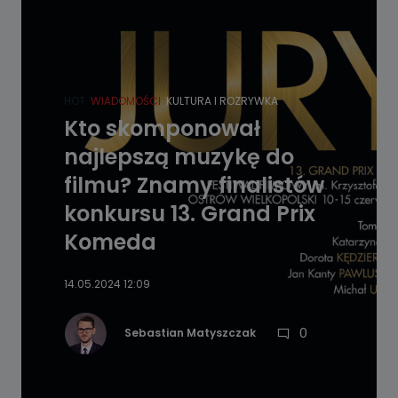
HOT
WIADOMOŚCI
KULTURA I ROZRYWKA
Kto skomponował
najlepszą muzykę do
filmu? Znamy finalistów
konkursu 13. Grand Prix
Komeda
14.05.2024 12:09
0
Sebastian Matyszczak