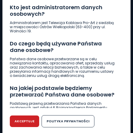
Kto jest administratorem danych
osobowych?
Pobierz logotyp
Administratorem jest Telewizja Kablowa Pro-Art z siedzibą
w miejscowości Ostrów Wielkopolski (63-400) przy ul.
Wolności 19.
LINIA INTERWENCYJNA
Do czego będą używane Państwa
661 997 997
dane osobowe?
Państwa dane osobowe przetwarzane są w celu
REDAKCJA
nawiązania kontaktu, opracowania ofert, sprzedaży usług
oraz zachowania relacji biznesowych, a także w celu
62 735 22 22
redakcja@wlkp24.info
przesyłania informacji handlowych w rozumieniu ustawy
o świadczeniu usług drogą elektroniczną.
DZIAŁ REKLAMY
Na jakiej podstawie będziemy
62 735 01 85
reklama@wlkp24.info
przetwarzać Państwa dane osobowe?
Podstawą prawną przetwarzania Państwa danych
osobowych, jest artykuł 6 Rozporządzenia Parlamentu
WIADOMOŚCI
Europejskiego i Rady (UE) 2016/679 z dnia 27 kwietnia 2016
r. w sprawie ochrony osób fizycznych w związku z
przetwarzaniem danych osobowych w sprawie
AKCEPTUJE
POLITYKA PRYWATNOŚCI
swobodnego przepływu takich danych oraz uchylenia
CIEKAWOSTKI
dyrektywy 95/46/WE (RODO).