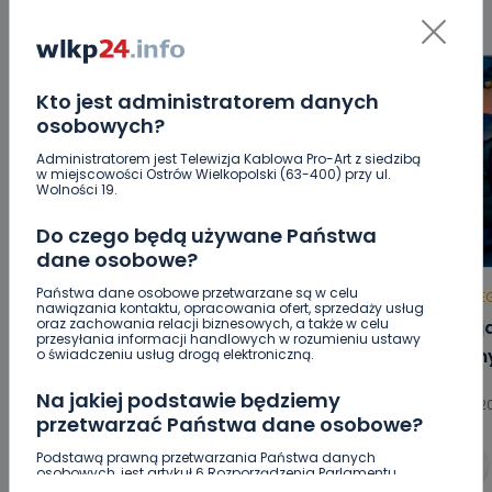
Kto jest administratorem danych
osobowych?
Administratorem jest Telewizja Kablowa Pro-Art z siedzibą
w miejscowości Ostrów Wielkopolski (63-400) przy ul.
Wolności 19.
Do czego będą używane Państwa
dane osobowe?
Państwa dane osobowe przetwarzane są w celu
HOT
REGION
WIADOMOŚCI
HOT
RE
nawiązania kontaktu, opracowania ofert, sprzedaży usług
oraz zachowania relacji biznesowych, a także w celu
Utrudnienia na Ledóchowskiego
Policj
przesyłania informacji handlowych w rozumieniu ustawy
jeszcze do końca wakacji
włam
o świadczeniu usług drogą elektroniczną.
Na jakiej podstawie będziemy
06.08.2026 12:24
06.08.20
przetwarzać Państwa dane osobowe?
Podstawą prawną przetwarzania Państwa danych
0
Arleta Zeidler
osobowych, jest artykuł 6 Rozporządzenia Parlamentu
Europejskiego i Rady (UE) 2016/679 z dnia 27 kwietnia 2016