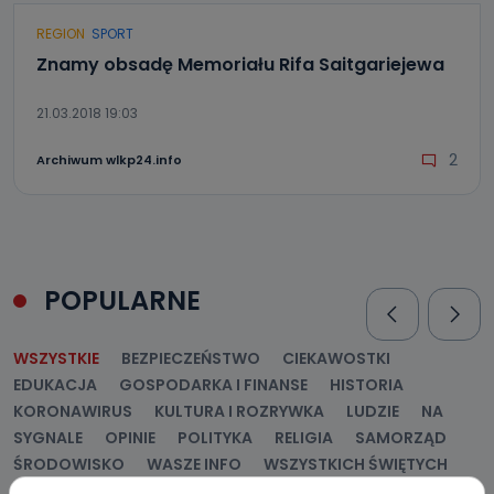
REGION
SPORT
Znamy obsadę Memoriału Rifa Saitgariejewa
21.03.2018 19:03
2
Archiwum wlkp24.info
POPULARNE
WSZYSTKIE
BEZPIECZEŃSTWO
CIEKAWOSTKI
EDUKACJA
GOSPODARKA I FINANSE
HISTORIA
KORONAWIRUS
KULTURA I ROZRYWKA
LUDZIE
NA
SYGNALE
OPINIE
POLITYKA
RELIGIA
SAMORZĄD
ŚRODOWISKO
WASZE INFO
WSZYSTKICH ŚWIĘTYCH
WYWIADY
ZDROWIE