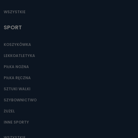
Jak skontaktować się z inspektorem
WSZYSTKIE
danych osobowych?
Można to zrobić pod numerem telefonu 62 735-51-05 lub
SPORT
e-mailowo pod adresem: poczta@tvproart.pl
KOSZYKÓWKA
LEKKOATLETYKA
PIŁKA NOŻNA
PIŁKA RĘCZNA
SZTUKI WALKI
SZYBOWNICTWO
ŻUŻEL
INNE SPORTY
WSZYSTKIE