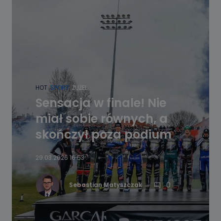
HOT
SPORT
ŻUŻEL
Sensacja w finale! Nie
miał sobie równych, a
skończył poza podium
29.03.2026 16:53
0
Sebastian Matyszczak