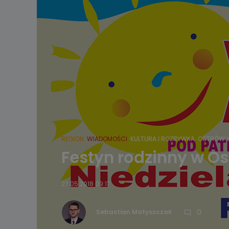
REGION
WIADOMOŚCI
KULTURA I ROZRYWKA
OSTRÓW W
Festyn rodzinny w O
27.05.2018 09:17
0
Sebastian Matyszczak