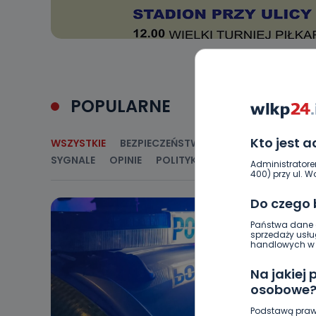
POPULARNE
Kto jest 
WSZYSTKIE
BEZPIECZEŃSTWO
CIEKAWOSTKI
E
SYGNALE
OPINIE
POLITYKA
RELIGIA
SAMORZ
Administratore
400) przy ul. Wo
Do czego
Państwa dane o
sprzedaży usłu
handlowych w r
Na jakiej
osobowe
Podstawą praw