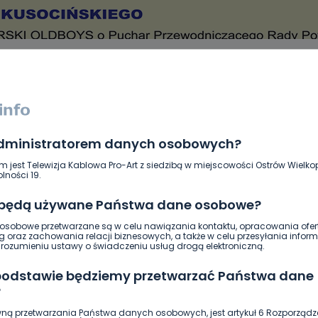
administratorem danych osobowych?
DUKACJA
GOSPODARKA I FINANSE
HISTORIA
KORONAWI
ĄD
ŚRODOWISKO
WASZE INFO
WSZYSTKICH ŚWIĘTYCH
m jest Telewizja Kablowa Pro-Art z siedzibą w miejscowości Ostrów Wielkop
lności 19.
 będą używane Państwa dane osobowe?
sobowe przetwarzane są w celu nawiązania kontaktu, opracowania ofert
g oraz zachowania relacji biznesowych, a także w celu przesyłania inform
ozumieniu ustawy o świadczeniu usług drogą elektroniczną.
 podstawie będziemy przetwarzać Państwa dane
?
ną przetwarzania Państwa danych osobowych, jest artykuł 6 Rozporządz