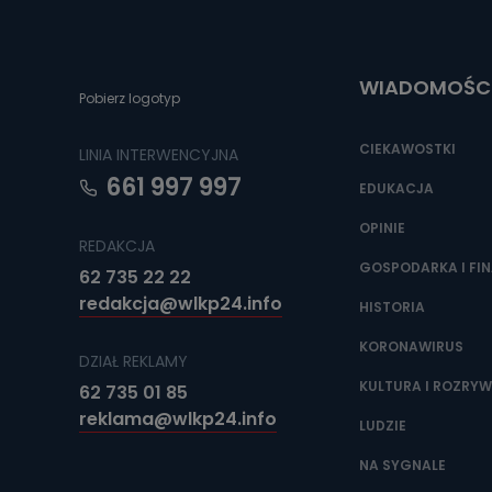
Do czasu wycof
uzasadnionego
Jakie da
WIADOMOŚC
Pobierz logotyp
Przetwarzane 
Państwa (lub z
źródeł publiczn
CIEKAWOSTKI
LINIA INTERWENCYJNA
adres korespo
oraz partnerzy
661 997 997
EDUKACJA
Jak skont
OPINIE
REDAKCJA
Można to zrob
poczta@tvproar
GOSPODARKA I FI
62 735 22 22
redakcja@wlkp24.info
HISTORIA
KORONAWIRUS
DZIAŁ REKLAMY
KULTURA I ROZRY
62 735 01 85
reklama@wlkp24.info
LUDZIE
NA SYGNALE