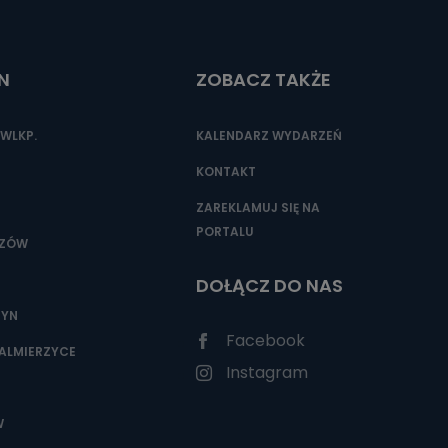
N
ZOBACZ TAKŻE
nio od
brane ze
taktowy,
WLKP.
KALENDARZ WYDARZEŃ
racownicy
KONTAKT
ZAREKLAMUJ SIĘ NA
PORTALU
SZÓW
DOŁĄCZ DO NAS
ZYN
Facebook
ALMIERZYCE
Instagram
W