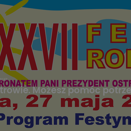
LKP.
strowie. Możesz pomóc potr