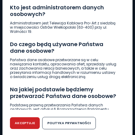
Kto jest administratorem danych
osobowych?
Pobierz logotyp
Administratorem jest Telewizja Kablowa Pro-Art z siedzibą
w miejscowości Ostrów Wielkopolski (63-400) przy ul.
Wolności 19.
LINIA INTERWENCYJNA
Do czego będą używane Państwa
661 997 997
dane osobowe?
Państwa dane osobowe przetwarzane są w celu
REDAKCJA
nawiązania kontaktu, opracowania ofert, sprzedaży usług
oraz zachowania relacji biznesowych, a także w celu
62 735 22 22
redakcja@wlkp24.info
przesyłania informacji handlowych w rozumieniu ustawy
o świadczeniu usług drogą elektroniczną.
DZIAŁ REKLAMY
Na jakiej podstawie będziemy
62 735 01 85
reklama@wlkp24.info
przetwarzać Państwa dane osobowe?
Podstawą prawną przetwarzania Państwa danych
osobowych, jest artykuł 6 Rozporządzenia Parlamentu
WIADOMOŚCI
Europejskiego i Rady (UE) 2016/679 z dnia 27 kwietnia 2016
r. w sprawie ochrony osób fizycznych w związku z
przetwarzaniem danych osobowych w sprawie
AKCEPTUJE
POLITYKA PRYWATNOŚCI
swobodnego przepływu takich danych oraz uchylenia
CIEKAWOSTKI
dyrektywy 95/46/WE (RODO).