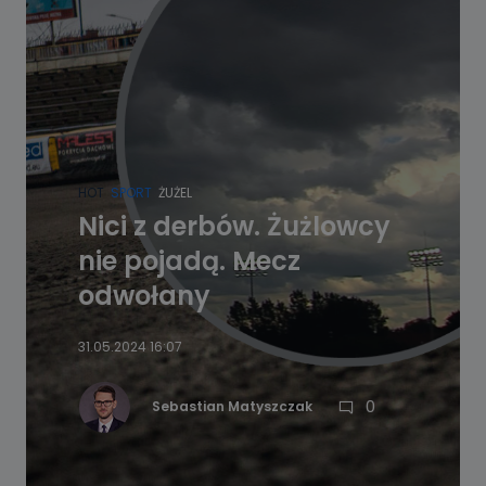
HOT
SPORT
ŻUŻEL
Nici z derbów. Żużlowcy
nie pojadą. Mecz
odwołany
31.05.2024 16:07
0
Sebastian Matyszczak