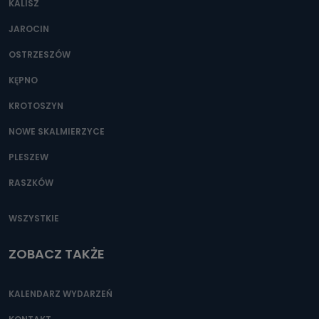
KALISZ
Można to zrobić pod numerem telefonu 62 735-51-05 lub
e-mailowo pod adresem: poczta@tvproart.pl
JAROCIN
OSTRZESZÓW
KĘPNO
KROTOSZYN
NOWE SKALMIERZYCE
PLESZEW
RASZKÓW
WSZYSTKIE
ZOBACZ TAKŻE
KALENDARZ WYDARZEŃ