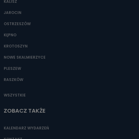
KALISZ
Można to zrobić pod numerem telefonu 62 735-51-05 lub
e-mailowo pod adresem: poczta@tvproart.pl
JAROCIN
OSTRZESZÓW
KĘPNO
KROTOSZYN
NOWE SKALMIERZYCE
PLESZEW
RASZKÓW
WSZYSTKIE
ZOBACZ TAKŻE
KALENDARZ WYDARZEŃ