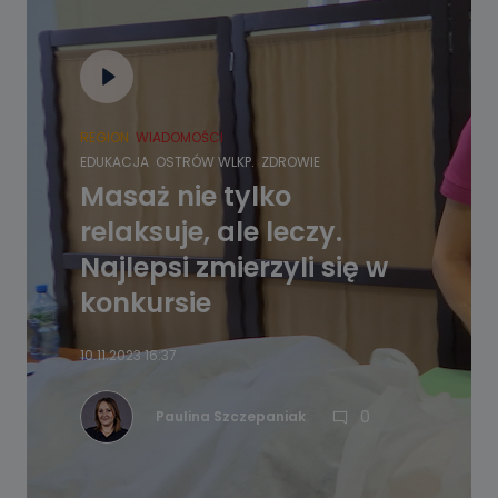
REGION
WIADOMOŚCI
EDUKACJA
OSTRÓW WLKP.
ZDROWIE
Masaż nie tylko
relaksuje, ale leczy.
Najlepsi zmierzyli się w
konkursie
10.11.2023 16:37
0
Paulina Szczepaniak