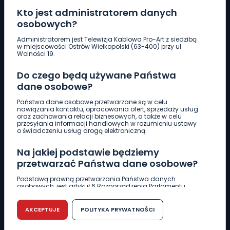
Kto jest administratorem danych
osobowych?
Pobierz logotyp
Administratorem jest Telewizja Kablowa Pro-Art z siedzibą
w miejscowości Ostrów Wielkopolski (63-400) przy ul.
Wolności 19.
LINIA INTERWENCYJNA
Do czego będą używane Państwa
661 997 997
dane osobowe?
Państwa dane osobowe przetwarzane są w celu
REDAKCJA
nawiązania kontaktu, opracowania ofert, sprzedaży usług
oraz zachowania relacji biznesowych, a także w celu
62 735 22 22
redakcja@wlkp24.info
przesyłania informacji handlowych w rozumieniu ustawy
o świadczeniu usług drogą elektroniczną.
DZIAŁ REKLAMY
Na jakiej podstawie będziemy
62 735 01 85
reklama@wlkp24.info
przetwarzać Państwa dane osobowe?
Podstawą prawną przetwarzania Państwa danych
osobowych, jest artykuł 6 Rozporządzenia Parlamentu
WIADOMOŚCI
Europejskiego i Rady (UE) 2016/679 z dnia 27 kwietnia 2016
r. w sprawie ochrony osób fizycznych w związku z
przetwarzaniem danych osobowych w sprawie
AKCEPTUJE
POLITYKA PRYWATNOŚCI
swobodnego przepływu takich danych oraz uchylenia
CIEKAWOSTKI
dyrektywy 95/46/WE (RODO).