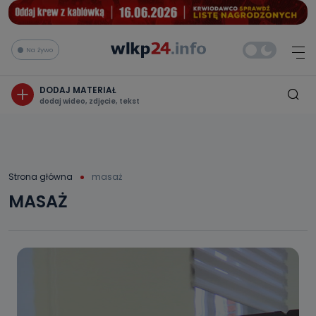
Na żywo
DODAJ MATERIAŁ
dodaj wideo, zdjęcie, tekst
Strona główna
masaż
MASAŻ