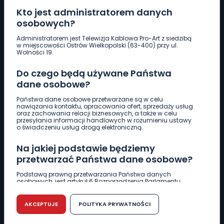
Kto jest administratorem danych
osobowych?
Pobierz logotyp
Administratorem jest Telewizja Kablowa Pro-Art z siedzibą
w miejscowości Ostrów Wielkopolski (63-400) przy ul.
Wolności 19.
LINIA INTERWENCYJNA
Do czego będą używane Państwa
661 997 997
dane osobowe?
Państwa dane osobowe przetwarzane są w celu
REDAKCJA
nawiązania kontaktu, opracowania ofert, sprzedaży usług
oraz zachowania relacji biznesowych, a także w celu
62 735 22 22
redakcja@wlkp24.info
przesyłania informacji handlowych w rozumieniu ustawy
o świadczeniu usług drogą elektroniczną.
DZIAŁ REKLAMY
Na jakiej podstawie będziemy
62 735 01 85
reklama@wlkp24.info
przetwarzać Państwa dane osobowe?
Podstawą prawną przetwarzania Państwa danych
osobowych, jest artykuł 6 Rozporządzenia Parlamentu
WIADOMOŚCI
Europejskiego i Rady (UE) 2016/679 z dnia 27 kwietnia 2016
r. w sprawie ochrony osób fizycznych w związku z
przetwarzaniem danych osobowych w sprawie
AKCEPTUJE
POLITYKA PRYWATNOŚCI
swobodnego przepływu takich danych oraz uchylenia
CIEKAWOSTKI
dyrektywy 95/46/WE (RODO).