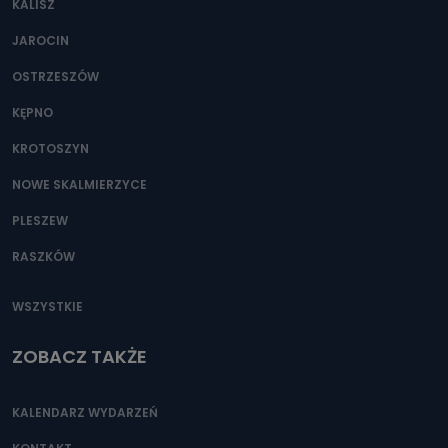
KALISZ
Można to zrobić pod numerem telefonu 62 735-51-05 lub
e-mailowo pod adresem: poczta@tvproart.pl
JAROCIN
OSTRZESZÓW
KĘPNO
KROTOSZYN
NOWE SKALMIERZYCE
PLESZEW
RASZKÓW
WSZYSTKIE
ZOBACZ TAKŻE
KALENDARZ WYDARZEŃ