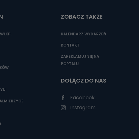
N
ZOBACZ TAKŻE
nio od
brane ze
WLKP.
KALENDARZ WYDARZEŃ
taktowy,
racownicy
KONTAKT
ZAREKLAMUJ SIĘ NA
PORTALU
SZÓW
DOŁĄCZ DO NAS
ZYN
Facebook
ALMIERZYCE
Instagram
W