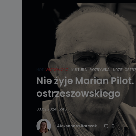
HOT
WIADOMOŚCI
KULTURA I ROZRYWKA
LUDZIE
OSTR
Nie żyje Marian Pilot
ostrzeszowskiego
03.02.2024 16:45
0
Aleksandra Barczak