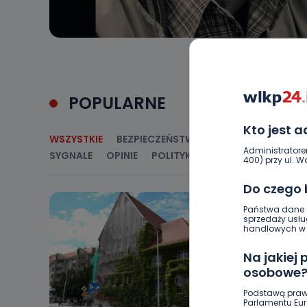
POPULARNE
Kto jest 
WSZYSTKIE
BEZPIECZEŃSTWO
CIEKAWOSTKI
E
Administratore
SYGNALE
OPINIE
POLITYKA
RELIGIA
SAMORZ
400) przy ul. Wo
Do czego
Państwa dane o
sprzedaży usłu
handlowych w r
Na jakiej
osobowe
Podstawą praw
Parlamentu Euro