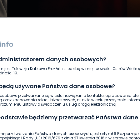
administratorem danych osobowych?
DUKACJA
GOSPODARKA I FINANSE
HISTORIA
KORONAWI
m jest Telewizja Kablowa Pro-Art z siedzibą w miejscowości Ostrów Wielkop
ĄD
ŚRODOWISKO
WASZE INFO
WSZYSTKICH ŚWIĘTYCH
lności 19.
 będą używane Państwa dane osobowe?
sobowe przetwarzane są w celu nawiązania kontaktu, opracowania ofert
g oraz zachowania relacji biznesowych, a także w celu przesyłania inform
ozumieniu ustawy o świadczeniu usług drogą elektroniczną.
 podstawie będziemy przetwarzać Państwa dane
?
ną przetwarzania Państwa danych osobowych, jest artykuł 6 Rozporządz
pejskiego i Rady (UE) 2016/679 z dnia 27 kwietnia 2016 r. w sprawie ochr