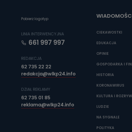
Do czasu wycof
uzasadnionego
WIADOMOŚC
Jakie da
Pobierz logotyp
Przetwarzane 
Państwa (lub z
CIEKAWOSTKI
LINIA INTERWENCYJNA
źródeł publiczn
adres korespo
661 997 997
oraz partnerzy
EDUKACJA
OPINIE
Jak skont
REDAKCJA
Można to zrob
GOSPODARKA I FI
62 735 22 22
poczta@tvproar
redakcja@wlkp24.info
HISTORIA
KORONAWIRUS
DZIAŁ REKLAMY
KULTURA I ROZRY
62 735 01 85
reklama@wlkp24.info
LUDZIE
NA SYGNALE
POLITYKA