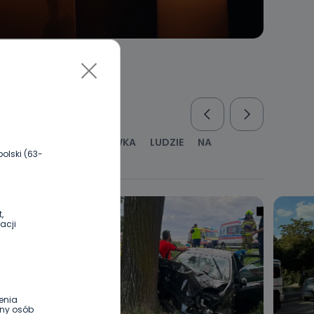
RUS
KULTURA I ROZRYWKA
LUDZIE
NA
olski (63-
WYWIADY
ZDROWIE
,
acji
enia
ony osób