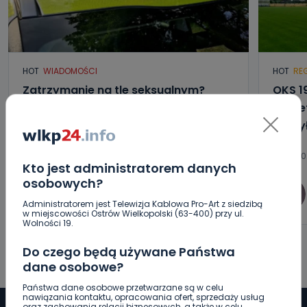
HOT
WIADOMOŚCI
HOT
RE
Zatrzymanie na tle seksualnym?
OKS 1
Służby badają sprawę
oświet
Ruszy
10.08.2026 09:33
10.08.20
Kto jest administratorem danych
osobowych?
0
Sebastian Matyszczak
Administratorem jest Telewizja Kablowa Pro-Art z siedzibą
w miejscowości Ostrów Wielkopolski (63-400) przy ul.
Wolności 19.
Do czego będą używane Państwa
dane osobowe?
Państwa dane osobowe przetwarzane są w celu
nawiązania kontaktu, opracowania ofert, sprzedaży usług
oraz zachowania relacji biznesowych, a także w celu