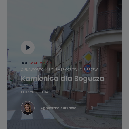
HOT
WIADOMOŚCI
CIEKAWOSTKI
KULTURA I ROZRYWKA
PLESZEW
Kamienica dla Bogusza
13.07.2025 18:04
0
Agnieszka Kurzawa