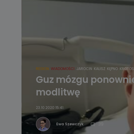
REGION
WIADOMOŚCI
JAROCIN
KALISZ
KĘPNO
KROTOS
Guz mózgu ponownie 
modlitwę
23.10.2020 15:41
39
Ewa Szewczyk