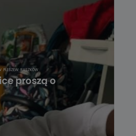
W
PLESZEW
RASZKÓW
ce proszą o