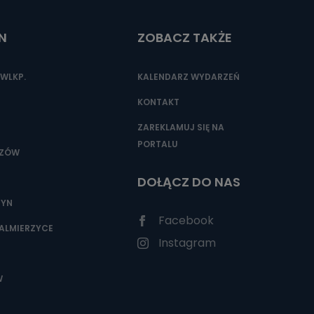
N
ZOBACZ TAKŻE
nio od
brane ze
WLKP.
KALENDARZ WYDARZEŃ
taktowy,
racownicy
KONTAKT
ZAREKLAMUJ SIĘ NA
PORTALU
SZÓW
DOŁĄCZ DO NAS
ZYN
Facebook
ALMIERZYCE
Instagram
W