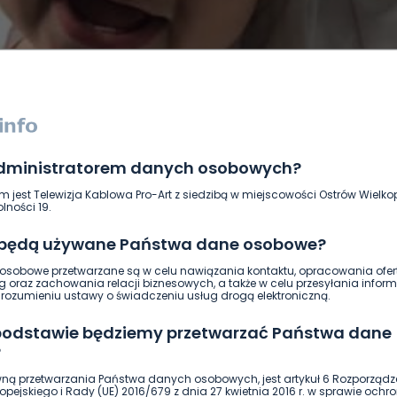
administratorem danych osobowych?
DUKACJA
GOSPODARKA I FINANSE
HISTORIA
KORONAWI
m jest Telewizja Kablowa Pro-Art z siedzibą w miejscowości Ostrów Wielkop
ĄD
ŚRODOWISKO
WASZE INFO
WSZYSTKICH ŚWIĘTYCH
lności 19.
 będą używane Państwa dane osobowe?
sobowe przetwarzane są w celu nawiązania kontaktu, opracowania ofert
g oraz zachowania relacji biznesowych, a także w celu przesyłania inform
ozumieniu ustawy o świadczeniu usług drogą elektroniczną.
 podstawie będziemy przetwarzać Państwa dane
?
ną przetwarzania Państwa danych osobowych, jest artykuł 6 Rozporządz
pejskiego i Rady (UE) 2016/679 z dnia 27 kwietnia 2016 r. w sprawie ochr