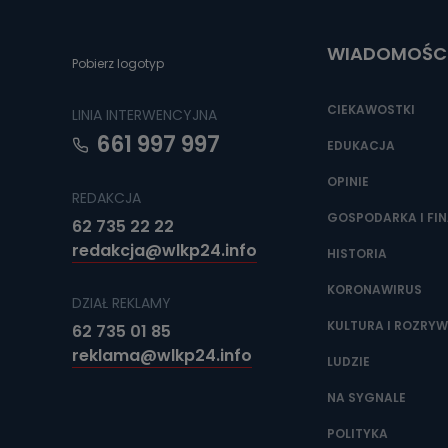
Do czasu wycof
uzasadnionego
WIADOMOŚC
Jakie da
Pobierz logotyp
Przetwarzane 
Państwa (lub z
CIEKAWOSTKI
LINIA INTERWENCYJNA
źródeł publiczn
adres korespo
661 997 997
oraz partnerzy
EDUKACJA
OPINIE
Jak skont
REDAKCJA
Można to zrob
GOSPODARKA I FI
62 735 22 22
poczta@tvproar
redakcja@wlkp24.info
HISTORIA
KORONAWIRUS
DZIAŁ REKLAMY
KULTURA I ROZRY
62 735 01 85
reklama@wlkp24.info
LUDZIE
NA SYGNALE
POLITYKA