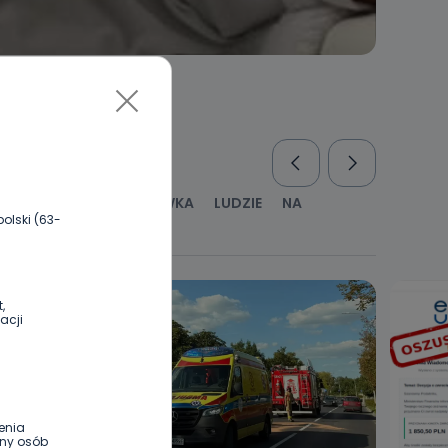
RUS
KULTURA I ROZRYWKA
LUDZIE
NA
olski (63-
WYWIADY
ZDROWIE
,
acji
enia
ony osób