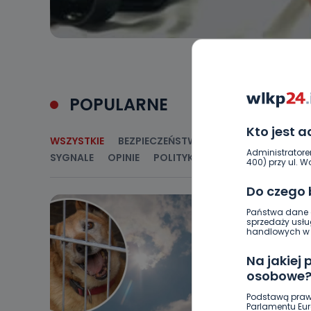
POPULARNE
Kto jest 
WSZYSTKIE
BEZPIECZEŃSTWO
CIEKAWOSTKI
E
Administratore
SYGNALE
OPINIE
POLITYKA
RELIGIA
SAMORZ
400) przy ul. Wo
Do czego
Państwa dane o
sprzedaży usłu
handlowych w r
Na jakiej
osobowe
Podstawą praw
Parlamentu Euro