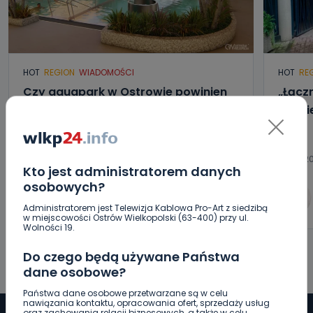
HOT
REGION
WIADOMOŚCI
HOT
RE
Czy aquapark w Ostrowie powinien
„Łącz
powstać? Rozpoczęły się konsultacje
będzi
07.08.2026 15:10
07.08.2
Kto jest administratorem danych
osobowych?
0
Arleta Zeidler
Administratorem jest Telewizja Kablowa Pro-Art z siedzibą
w miejscowości Ostrów Wielkopolski (63-400) przy ul.
Wolności 19.
Do czego będą używane Państwa
dane osobowe?
Państwa dane osobowe przetwarzane są w celu
nawiązania kontaktu, opracowania ofert, sprzedaży usług
oraz zachowania relacji biznesowych, a także w celu