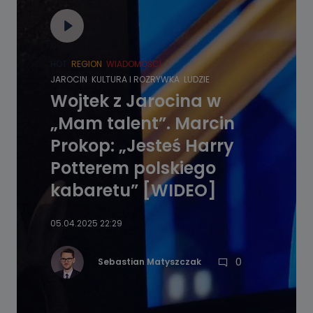
HOT
REGION
WIADOMOŚCI
JAROCIN
KULTURA I ROZRYWKA
LUDZIE
Wojtek z Jarocina w
„Mam talent”. Marcin
Prokop: „Jesteś Harry
Potterem polskiego
kabaretu” [WIDEO]
05.04.2025 22:29
0
Sebastian Matyszczak