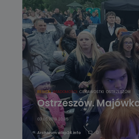
REGION
WIADOMOŚCI
CIEKAWOSTKI
OSTRZESZÓW
Ostrzeszów. Majówka 
03.05.2019 20:05
0
Archiwum wlkp24.info