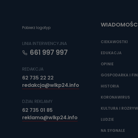
Do czasu wycof
uzasadnionego
Jakie da
WIADOMOŚC
Pobierz logotyp
Przetwarzane 
Państwa (lub z
źródeł publiczn
CIEKAWOSTKI
LINIA INTERWENCYJNA
adres korespo
oraz partnerzy
661 997 997
EDUKACJA
Jak skont
OPINIE
REDAKCJA
Można to zrob
poczta@tvproar
GOSPODARKA I FI
62 735 22 22
redakcja@wlkp24.info
HISTORIA
KORONAWIRUS
DZIAŁ REKLAMY
KULTURA I ROZRY
62 735 01 85
reklama@wlkp24.info
LUDZIE
NA SYGNALE