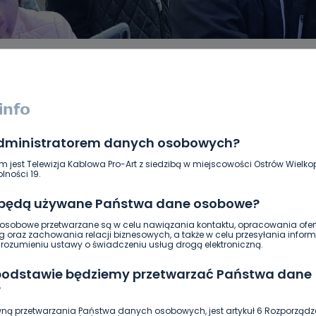
administratorem danych osobowych?
DUKACJA
GOSPODARKA I FINANSE
HISTORIA
KORONAWI
ĄD
ŚRODOWISKO
WASZE INFO
WSZYSTKICH ŚWIĘTYCH
m jest Telewizja Kablowa Pro-Art z siedzibą w miejscowości Ostrów Wielkop
lności 19.
 będą używane Państwa dane osobowe?
sobowe przetwarzane są w celu nawiązania kontaktu, opracowania ofert
g oraz zachowania relacji biznesowych, a także w celu przesyłania inform
ozumieniu ustawy o świadczeniu usług drogą elektroniczną.
 podstawie będziemy przetwarzać Państwa dane
?
ną przetwarzania Państwa danych osobowych, jest artykuł 6 Rozporządz