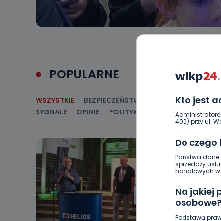
POPULARNE
Kto jest 
WSZYSTKIE
BEZPIECZEŃSTWO
CIEKAWOSTKI
E
SYGNALE
OPINIE
POLITYKA
RELIGIA
SAMORZ
Administratore
400) przy ul. Wo
Do czego
Państwa dane o
sprzedaży usłu
handlowych w r
Na jakiej
osobowe
Podstawą praw