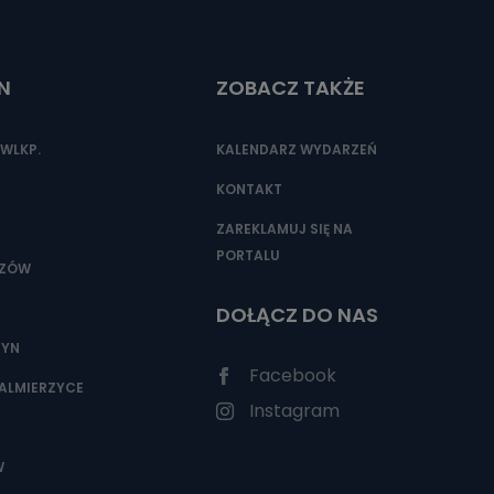
N
ZOBACZ TAKŻE
nio od
brane ze
taktowy,
WLKP.
KALENDARZ WYDARZEŃ
racownicy
KONTAKT
ZAREKLAMUJ SIĘ NA
PORTALU
SZÓW
DOŁĄCZ DO NAS
ZYN
Facebook
ALMIERZYCE
Instagram
W