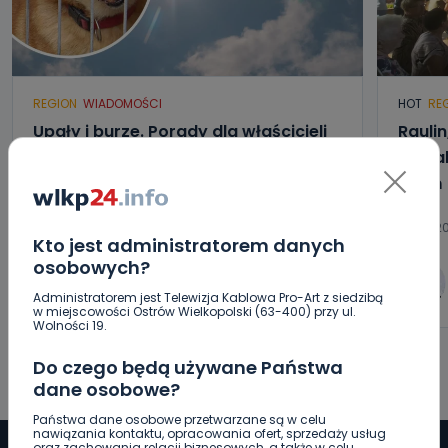
REGION
WIADOMOŚCI
HOT
RE
Upały i burze. Porady dla właścicieli
Raulin
zwierząt [WIDEO]
Kowal
dzień
08.08.2026 08:55
07.08.2
Kto jest administratorem danych
osobowych?
0
Paulina Szczepaniak
Administratorem jest Telewizja Kablowa Pro-Art z siedzibą
w miejscowości Ostrów Wielkopolski (63-400) przy ul.
Wolności 19.
Do czego będą używane Państwa
dane osobowe?
Państwa dane osobowe przetwarzane są w celu
nawiązania kontaktu, opracowania ofert, sprzedaży usług
oraz zachowania relacji biznesowych, a także w celu