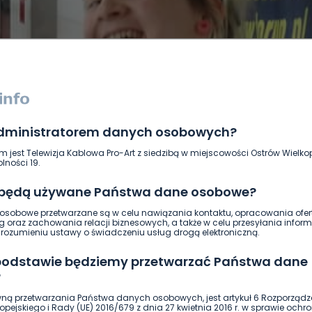
administratorem danych osobowych?
DUKACJA
GOSPODARKA I FINANSE
HISTORIA
KORONAWI
m jest Telewizja Kablowa Pro-Art z siedzibą w miejscowości Ostrów Wielkop
ĄD
ŚRODOWISKO
WASZE INFO
WSZYSTKICH ŚWIĘTYCH
lności 19.
 będą używane Państwa dane osobowe?
sobowe przetwarzane są w celu nawiązania kontaktu, opracowania ofert
g oraz zachowania relacji biznesowych, a także w celu przesyłania inform
ozumieniu ustawy o świadczeniu usług drogą elektroniczną.
 podstawie będziemy przetwarzać Państwa dane
?
ną przetwarzania Państwa danych osobowych, jest artykuł 6 Rozporządz
pejskiego i Rady (UE) 2016/679 z dnia 27 kwietnia 2016 r. w sprawie ochr