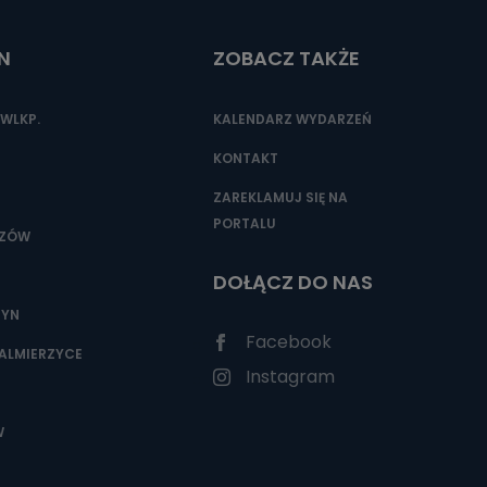
N
ZOBACZ TAKŻE
nio od
brane ze
WLKP.
KALENDARZ WYDARZEŃ
taktowy,
racownicy
KONTAKT
ZAREKLAMUJ SIĘ NA
PORTALU
SZÓW
DOŁĄCZ DO NAS
ZYN
Facebook
ALMIERZYCE
Instagram
W