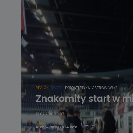
REGION
SPORT
LEKKOATLETYKA
OSTRÓW WLKP.
Znakomity start w mi
10.02.2018 20:07
0
Archiwum wlkp24.info