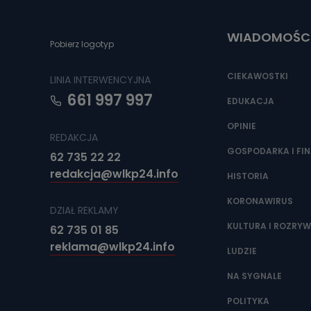
Do czasu wycof
uzasadnionego
WIADOMOŚC
Jakie da
Pobierz logotyp
Przetwarzane 
Państwa (lub z
CIEKAWOSTKI
LINIA INTERWENCYJNA
źródeł publiczn
adres korespo
661 997 997
oraz partnerzy
EDUKACJA
OPINIE
Jak skont
REDAKCJA
Można to zrob
GOSPODARKA I FI
62 735 22 22
poczta@tvproar
redakcja@wlkp24.info
HISTORIA
KORONAWIRUS
DZIAŁ REKLAMY
KULTURA I ROZRY
62 735 01 85
reklama@wlkp24.info
LUDZIE
NA SYGNALE
POLITYKA