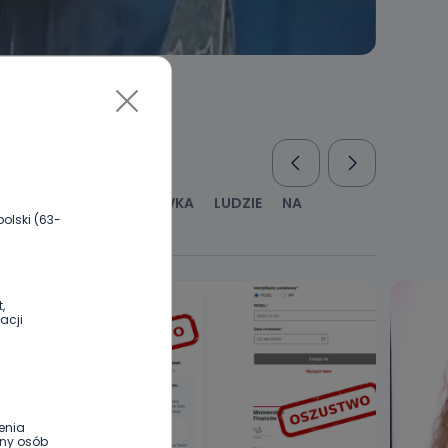
RUS
KULTURA I ROZRYWKA
LUDZIE
NA
olski (63-
WYWIADY
ZDROWIE
,
acji
enia
ony osób