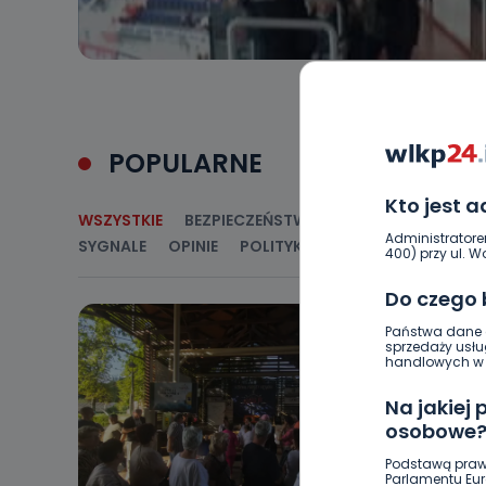
POPULARNE
Kto jest 
WSZYSTKIE
BEZPIECZEŃSTWO
CIEKAWOSTKI
E
Administratore
SYGNALE
OPINIE
POLITYKA
RELIGIA
SAMORZ
400) przy ul. Wo
Do czego
Państwa dane o
sprzedaży usłu
handlowych w r
Na jakiej
osobowe
Podstawą praw
Parlamentu Euro