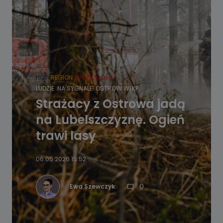
HOT
REGION
WIADOMOŚCI
LUDZIE
NA SYGNALE
OSTRÓW WLKP.
Strażacy z Ostrowa jadą
na Lubelszczyznę. Ogień
trawi lasy
06.05.2026 15:52
0
Ewa Szewczyk