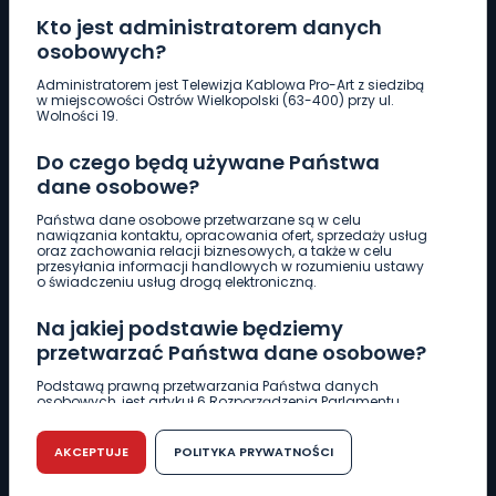
Kto jest administratorem danych
osobowych?
Pobierz logotyp
Administratorem jest Telewizja Kablowa Pro-Art z siedzibą
w miejscowości Ostrów Wielkopolski (63-400) przy ul.
Wolności 19.
LINIA INTERWENCYJNA
Do czego będą używane Państwa
661 997 997
dane osobowe?
Państwa dane osobowe przetwarzane są w celu
REDAKCJA
nawiązania kontaktu, opracowania ofert, sprzedaży usług
oraz zachowania relacji biznesowych, a także w celu
62 735 22 22
redakcja@wlkp24.info
przesyłania informacji handlowych w rozumieniu ustawy
o świadczeniu usług drogą elektroniczną.
DZIAŁ REKLAMY
Na jakiej podstawie będziemy
62 735 01 85
reklama@wlkp24.info
przetwarzać Państwa dane osobowe?
Podstawą prawną przetwarzania Państwa danych
osobowych, jest artykuł 6 Rozporządzenia Parlamentu
WIADOMOŚCI
Europejskiego i Rady (UE) 2016/679 z dnia 27 kwietnia 2016
r. w sprawie ochrony osób fizycznych w związku z
przetwarzaniem danych osobowych w sprawie
AKCEPTUJE
POLITYKA PRYWATNOŚCI
swobodnego przepływu takich danych oraz uchylenia
CIEKAWOSTKI
dyrektywy 95/46/WE (RODO).