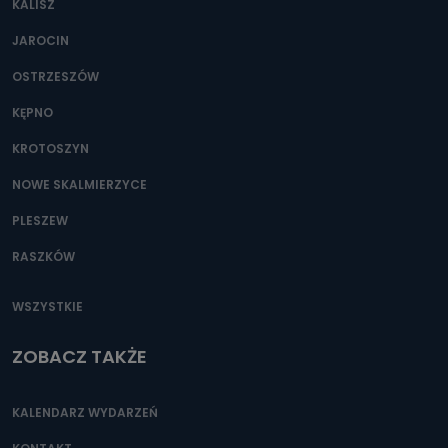
KALISZ
Można to zrobić pod numerem telefonu 62 735-51-05 lub
e-mailowo pod adresem: poczta@tvproart.pl
JAROCIN
OSTRZESZÓW
KĘPNO
KROTOSZYN
NOWE SKALMIERZYCE
PLESZEW
RASZKÓW
WSZYSTKIE
ZOBACZ TAKŻE
KALENDARZ WYDARZEŃ