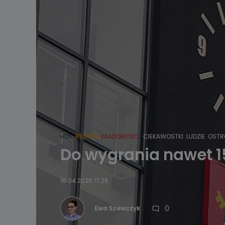
HOT
REGION
WIADOMOŚCI
CIEKAWOSTKI
LUDZIE
OSTR
Do wygrania nawet 15 
16.04.2026 17:26
0
Ewa Szewczyk