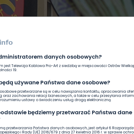
administratorem danych osobowych?
DUKACJA
GOSPODARKA I FINANSE
HISTORIA
KORONAWI
m jest Telewizja Kablowa Pro-Art z siedzibą w miejscowości Ostrów Wielkop
ĄD
ŚRODOWISKO
WASZE INFO
WSZYSTKICH ŚWIĘTYCH
lności 19.
 będą używane Państwa dane osobowe?
sobowe przetwarzane są w celu nawiązania kontaktu, opracowania ofert
g oraz zachowania relacji biznesowych, a także w celu przesyłania inform
ozumieniu ustawy o świadczeniu usług drogą elektroniczną.
 podstawie będziemy przetwarzać Państwa dane
?
ną przetwarzania Państwa danych osobowych, jest artykuł 6 Rozporządz
pejskiego i Rady (UE) 2016/679 z dnia 27 kwietnia 2016 r. w sprawie ochr