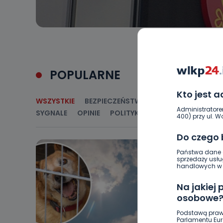
POPULARNE
Kto jest 
WSZYSTKIE
BEZPIECZEŃSTWO
CIEKAWOSTKI
E
Administratore
SYGNALE
OPINIE
POLITYKA
RELIGIA
SAMORZ
400) przy ul. Wo
Do czego
Państwa dane o
sprzedaży usłu
handlowych w r
Na jakiej
osobowe
Podstawą praw
Parlamentu Euro