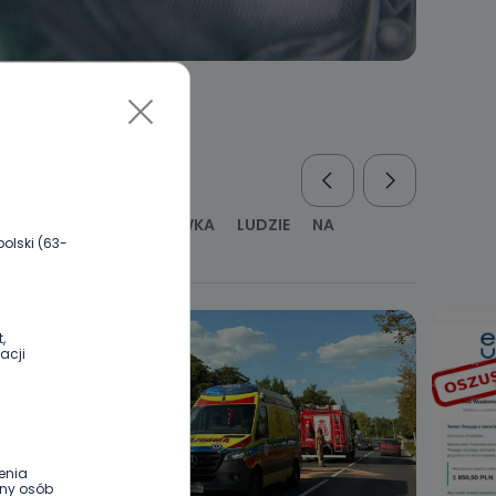
RUS
KULTURA I ROZRYWKA
LUDZIE
NA
olski (63-
WYWIADY
ZDROWIE
,
acji
enia
ony osób