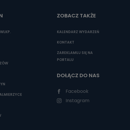
N
ZOBACZ TAKŻE
nio od
brane ze
WLKP.
KALENDARZ WYDARZEŃ
taktowy,
racownicy
KONTAKT
ZAREKLAMUJ SIĘ NA
PORTALU
SZÓW
DOŁĄCZ DO NAS
ZYN
Facebook
ALMIERZYCE
Instagram
W