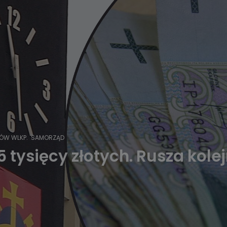
ÓW WLKP.
SAMORZĄD
tysięcy złotych. Rusza kolejn