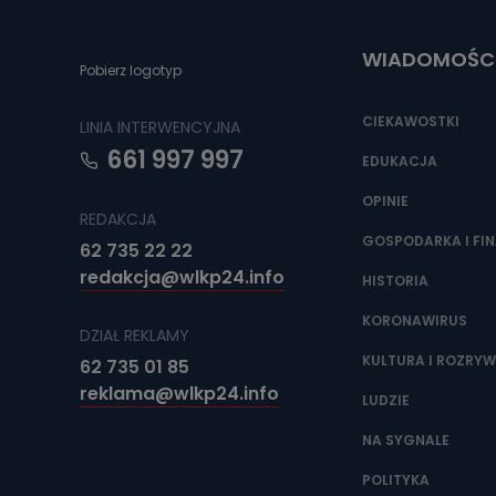
Do czasu wycof
uzasadnionego
WIADOMOŚC
Jakie da
Pobierz logotyp
Przetwarzane 
Państwa (lub z
CIEKAWOSTKI
LINIA INTERWENCYJNA
źródeł publiczn
adres korespo
661 997 997
oraz partnerzy
EDUKACJA
OPINIE
Jak skont
REDAKCJA
Można to zrob
GOSPODARKA I FI
62 735 22 22
poczta@tvproar
redakcja@wlkp24.info
HISTORIA
KORONAWIRUS
DZIAŁ REKLAMY
KULTURA I ROZRY
62 735 01 85
reklama@wlkp24.info
LUDZIE
NA SYGNALE
POLITYKA