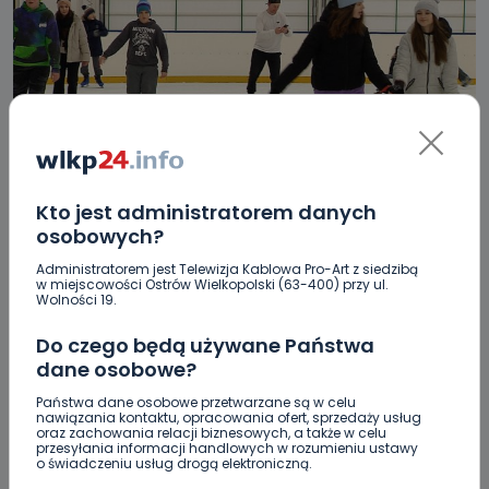
Kto jest administratorem danych
HOT
WIADOMOŚCI
osobowych?
Ostrowskie lodowisko otwarte w święta.
Administratorem jest Telewizja Kablowa Pro-Art z siedzibą
Sprawdź, w jakich godzinach
w miejscowości Ostrów Wielkopolski (63-400) przy ul.
Wolności 19.
22.12.2023 10:30
Do czego będą używane Państwa
dane osobowe?
0
Aleksandra Barczak
Państwa dane osobowe przetwarzane są w celu
nawiązania kontaktu, opracowania ofert, sprzedaży usług
oraz zachowania relacji biznesowych, a także w celu
przesyłania informacji handlowych w rozumieniu ustawy
o świadczeniu usług drogą elektroniczną.