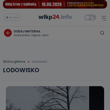
Na żywo
DODAJ MATERIAŁ
dodaj wideo, zdjęcie, tekst
Strona główna
lodowisko
LODOWISKO