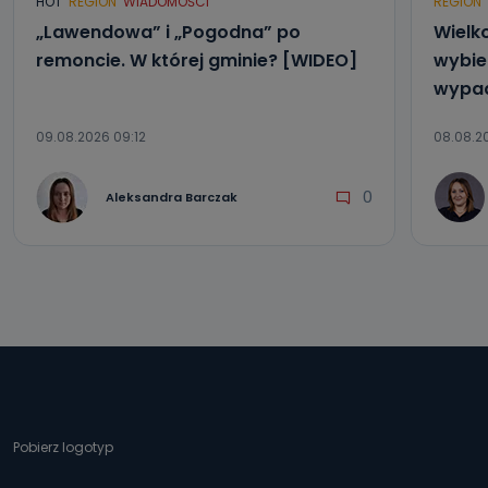
HOT
REGION
WIADOMOŚCI
REGION
„Lawendowa” i „Pogodna” po
Wielk
remoncie. W której gminie? [WIDEO]
wybier
wypad
09.08.2026 09:12
08.08.20
0
Aleksandra Barczak
Pobierz logotyp