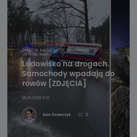
HOT
REGION
WIADOMOŚCI
JAROCIN
KALISZ
LUDZIE
NA SYGNALE
OSTRÓW WLKP.
Lodowisko na drogach.
Samochody wpadają do
rowów [ZDJĘCIA]
26.01.2026 11:01
0
Ewa Szewczyk