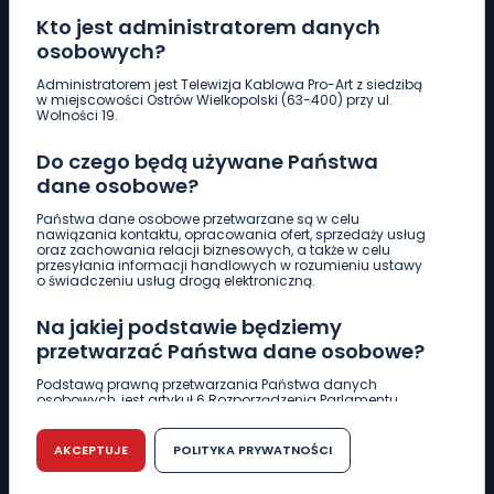
Kto jest administratorem danych
osobowych?
Pobierz logotyp
Administratorem jest Telewizja Kablowa Pro-Art z siedzibą
w miejscowości Ostrów Wielkopolski (63-400) przy ul.
Wolności 19.
LINIA INTERWENCYJNA
Do czego będą używane Państwa
661 997 997
dane osobowe?
Państwa dane osobowe przetwarzane są w celu
REDAKCJA
nawiązania kontaktu, opracowania ofert, sprzedaży usług
oraz zachowania relacji biznesowych, a także w celu
62 735 22 22
redakcja@wlkp24.info
przesyłania informacji handlowych w rozumieniu ustawy
o świadczeniu usług drogą elektroniczną.
DZIAŁ REKLAMY
Na jakiej podstawie będziemy
62 735 01 85
reklama@wlkp24.info
przetwarzać Państwa dane osobowe?
Podstawą prawną przetwarzania Państwa danych
osobowych, jest artykuł 6 Rozporządzenia Parlamentu
WIADOMOŚCI
Europejskiego i Rady (UE) 2016/679 z dnia 27 kwietnia 2016
r. w sprawie ochrony osób fizycznych w związku z
przetwarzaniem danych osobowych w sprawie
AKCEPTUJE
POLITYKA PRYWATNOŚCI
swobodnego przepływu takich danych oraz uchylenia
CIEKAWOSTKI
dyrektywy 95/46/WE (RODO).