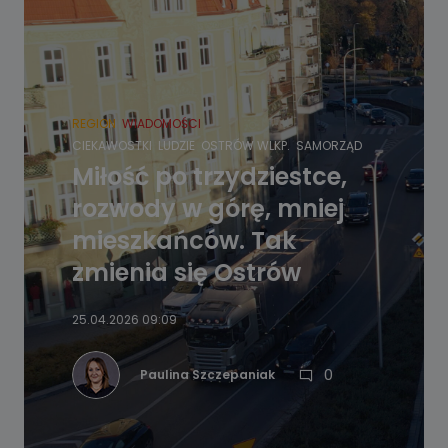
REGION
WIADOMOŚCI
CIEKAWOSTKI
LUDZIE
OSTRÓW WLKP.
SAMORZĄD
Miłość po trzydziestce,
rozwody w górę, mniej
mieszkańców. Tak
zmienia się Ostrów
25.04.2026 09:09
0
Paulina Szczepaniak