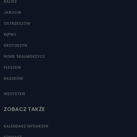
KALISZ
Można to zrobić pod numerem telefonu 62 735-51-05 lub
e-mailowo pod adresem: poczta@tvproart.pl
JAROCIN
OSTRZESZÓW
KĘPNO
KROTOSZYN
NOWE SKALMIERZYCE
PLESZEW
RASZKÓW
WSZYSTKIE
ZOBACZ TAKŻE
KALENDARZ WYDARZEŃ