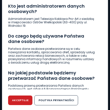
Kto jest administratorem danych
osobowych?
Pobierz logotyp
Administratorem jest Telewizja Kablowa Pro-Art z siedzibą
w miejscowości Ostrów Wielkopolski (63-400) przy ul.
Wolności 19.
LINIA INTERWENCYJNA
Do czego będą używane Państwa
661 997 997
dane osobowe?
Państwa dane osobowe przetwarzane są w celu
REDAKCJA
nawiązania kontaktu, opracowania ofert, sprzedaży usług
oraz zachowania relacji biznesowych, a także w celu
62 735 22 22
redakcja@wlkp24.info
przesyłania informacji handlowych w rozumieniu ustawy
o świadczeniu usług drogą elektroniczną.
DZIAŁ REKLAMY
Na jakiej podstawie będziemy
62 735 01 85
reklama@wlkp24.info
przetwarzać Państwa dane osobowe?
Podstawą prawną przetwarzania Państwa danych
osobowych, jest artykuł 6 Rozporządzenia Parlamentu
WIADOMOŚCI
Europejskiego i Rady (UE) 2016/679 z dnia 27 kwietnia 2016
r. w sprawie ochrony osób fizycznych w związku z
przetwarzaniem danych osobowych w sprawie
AKCEPTUJE
POLITYKA PRYWATNOŚCI
swobodnego przepływu takich danych oraz uchylenia
CIEKAWOSTKI
dyrektywy 95/46/WE (RODO).