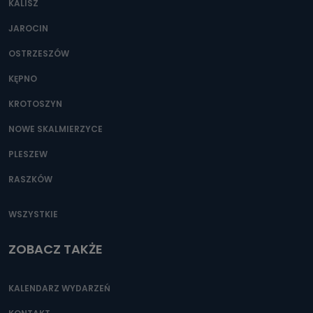
KALISZ
Można to zrobić pod numerem telefonu 62 735-51-05 lub
e-mailowo pod adresem: poczta@tvproart.pl
JAROCIN
OSTRZESZÓW
KĘPNO
KROTOSZYN
NOWE SKALMIERZYCE
PLESZEW
RASZKÓW
WSZYSTKIE
ZOBACZ TAKŻE
KALENDARZ WYDARZEŃ