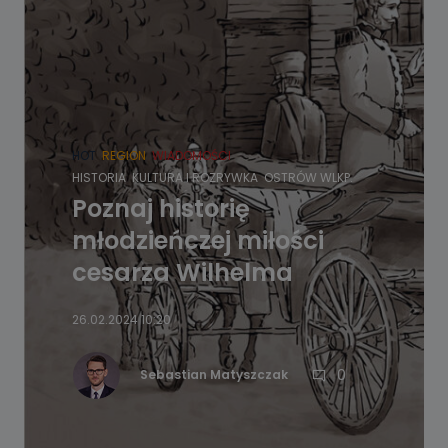
HOT
REGION
WIADOMOŚCI
HISTORIA
KULTURA I ROZRYWKA
OSTRÓW WLKP.
Poznaj historię
młodzieńczej miłości
cesarza Wilhelma
26.02.2024 10:20
0
Sebastian Matyszczak