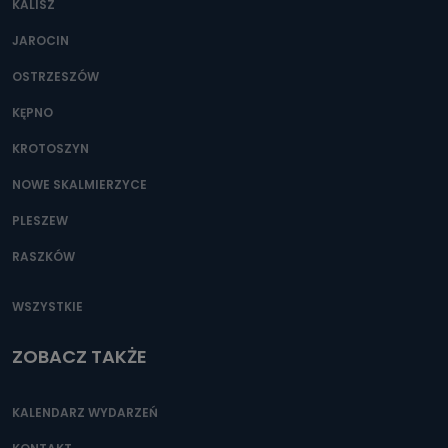
KALISZ
Można to zrobić pod numerem telefonu 62 735-51-05 lub
e-mailowo pod adresem: poczta@tvproart.pl
JAROCIN
OSTRZESZÓW
KĘPNO
KROTOSZYN
NOWE SKALMIERZYCE
PLESZEW
RASZKÓW
WSZYSTKIE
ZOBACZ TAKŻE
KALENDARZ WYDARZEŃ