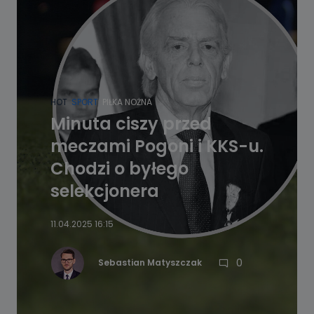
HOT
SPORT
PIŁKA NOŻNA
Minuta ciszy przed
meczami Pogoni i KKS-u.
Chodzi o byłego
selekcjonera
11.04.2025 16:15
0
Sebastian Matyszczak