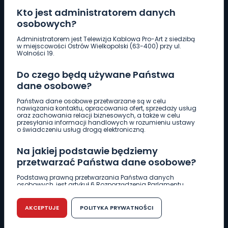
Kto jest administratorem danych
osobowych?
Pobierz logotyp
Administratorem jest Telewizja Kablowa Pro-Art z siedzibą
w miejscowości Ostrów Wielkopolski (63-400) przy ul.
Wolności 19.
LINIA INTERWENCYJNA
Do czego będą używane Państwa
661 997 997
dane osobowe?
Państwa dane osobowe przetwarzane są w celu
REDAKCJA
nawiązania kontaktu, opracowania ofert, sprzedaży usług
oraz zachowania relacji biznesowych, a także w celu
62 735 22 22
redakcja@wlkp24.info
przesyłania informacji handlowych w rozumieniu ustawy
o świadczeniu usług drogą elektroniczną.
DZIAŁ REKLAMY
Na jakiej podstawie będziemy
62 735 01 85
reklama@wlkp24.info
przetwarzać Państwa dane osobowe?
Podstawą prawną przetwarzania Państwa danych
osobowych, jest artykuł 6 Rozporządzenia Parlamentu
WIADOMOŚCI
Europejskiego i Rady (UE) 2016/679 z dnia 27 kwietnia 2016
r. w sprawie ochrony osób fizycznych w związku z
przetwarzaniem danych osobowych w sprawie
AKCEPTUJE
POLITYKA PRYWATNOŚCI
swobodnego przepływu takich danych oraz uchylenia
CIEKAWOSTKI
dyrektywy 95/46/WE (RODO).