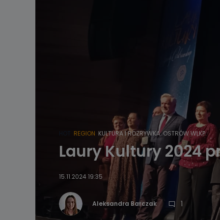
HOT
REGION
KULTURA I ROZRYWKA
OSTRÓW WLKP.
Laury Kultury 2024 
15.11.2024 19:35
1
Aleksandra Barczak