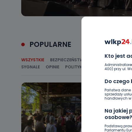
POPULARNE
Kto jest 
WSZYSTKIE
BEZPIECZEŃSTWO
CIEKAWOSTKI
E
Administratore
SYGNALE
OPINIE
POLITYKA
RELIGIA
SAMORZ
400) przy ul. Wo
Do czego
Państwa dane o
sprzedaży usłu
handlowych w r
Na jakiej
osobowe
Podstawą praw
Parlamentu Euro