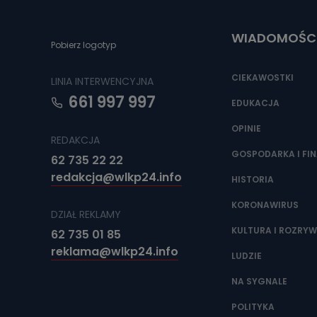
Do czasu wycof
uzasadnionego
WIADOMOŚC
Jakie da
Pobierz logotyp
Przetwarzane 
Państwa (lub z
CIEKAWOSTKI
LINIA INTERWENCYJNA
źródeł publiczn
adres korespo
661 997 997
oraz partnerzy
EDUKACJA
OPINIE
Jak skont
REDAKCJA
Można to zrob
GOSPODARKA I FI
62 735 22 22
poczta@tvproar
redakcja@wlkp24.info
HISTORIA
KORONAWIRUS
DZIAŁ REKLAMY
KULTURA I ROZRY
62 735 01 85
reklama@wlkp24.info
LUDZIE
NA SYGNALE
POLITYKA