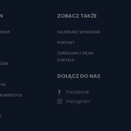
N
ZOBACZ TAKŻE
nio od
brane ze
WLKP.
KALENDARZ WYDARZEŃ
taktowy,
racownicy
KONTAKT
ZAREKLAMUJ SIĘ NA
PORTALU
SZÓW
DOŁĄCZ DO NAS
ZYN
Facebook
ALMIERZYCE
Instagram
W