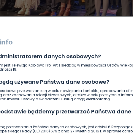
administratorem danych osobowych?
DUKACJA
GOSPODARKA I FINANSE
HISTORIA
KORONAWI
m jest Telewizja Kablowa Pro-Art z siedzibą w miejscowości Ostrów Wielkop
ĄD
ŚRODOWISKO
WASZE INFO
WSZYSTKICH ŚWIĘTYCH
lności 19.
 będą używane Państwa dane osobowe?
sobowe przetwarzane są w celu nawiązania kontaktu, opracowania ofert
g oraz zachowania relacji biznesowych, a także w celu przesyłania inform
ozumieniu ustawy o świadczeniu usług drogą elektroniczną.
 podstawie będziemy przetwarzać Państwa dane
?
ną przetwarzania Państwa danych osobowych, jest artykuł 6 Rozporządz
pejskiego i Rady (UE) 2016/679 z dnia 27 kwietnia 2016 r. w sprawie ochr