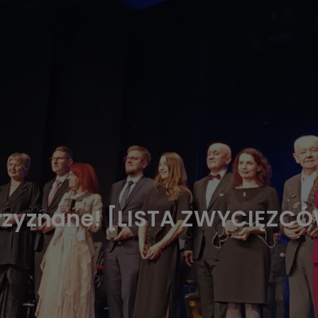
przyznane! [LISTA ZWYCIĘZC