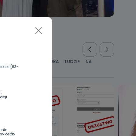
RUS
KULTURA I ROZRYWKA
LUDZIE
NA
olski (63-
WYWIADY
ZDROWIE
,
acji
enia
ony osób