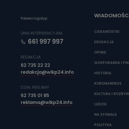
Do czasu wycof
uzasadnionego
WIADOMOŚC
Jakie da
Pobierz logotyp
Przetwarzane 
Państwa (lub z
CIEKAWOSTKI
LINIA INTERWENCYJNA
źródeł publiczn
adres korespo
661 997 997
oraz partnerzy
EDUKACJA
OPINIE
Jak skont
REDAKCJA
Można to zrob
GOSPODARKA I FI
62 735 22 22
poczta@tvproar
redakcja@wlkp24.info
HISTORIA
KORONAWIRUS
DZIAŁ REKLAMY
KULTURA I ROZRY
62 735 01 85
reklama@wlkp24.info
LUDZIE
NA SYGNALE
POLITYKA