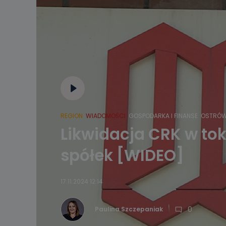
REGION
WIADOMOŚCI
GOSPODARKA I FINANSE
OSTRÓW
Likwidacja CRK w toku
spółek [WIDEO]
17.11.2024 12:14
0
Paulina Szczepaniak