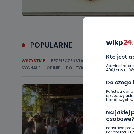
POPULARNE
Kto jest 
WSZYSTKIE
BEZPIECZEŃSTWO
CIEKAWOSTKI
E
Administratore
SYGNALE
OPINIE
POLITYKA
RELIGIA
SAMORZ
400) przy ul. Wo
Do czego
Państwa dane o
sprzedaży usłu
handlowych w r
Na jakiej
osobowe
Podstawą praw
Parlamentu Euro