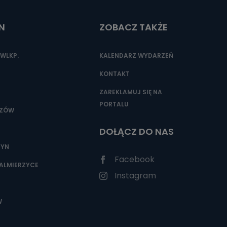
N
ZOBACZ TAKŻE
nio od
brane ze
WLKP.
KALENDARZ WYDARZEŃ
taktowy,
racownicy
KONTAKT
ZAREKLAMUJ SIĘ NA
PORTALU
SZÓW
DOŁĄCZ DO NAS
ZYN
Facebook
ALMIERZYCE
Instagram
W