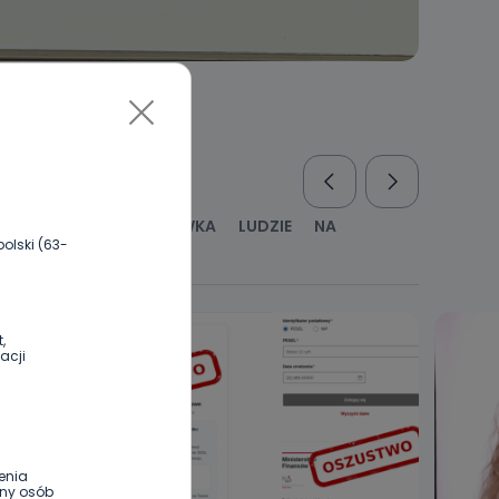
RUS
KULTURA I ROZRYWKA
LUDZIE
NA
olski (63-
WYWIADY
ZDROWIE
,
acji
enia
ony osób