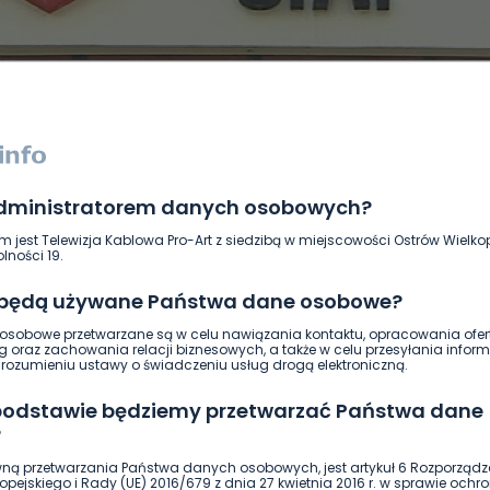
administratorem danych osobowych?
DUKACJA
GOSPODARKA I FINANSE
HISTORIA
KORONAWI
m jest Telewizja Kablowa Pro-Art z siedzibą w miejscowości Ostrów Wielkop
ĄD
ŚRODOWISKO
WASZE INFO
WSZYSTKICH ŚWIĘTYCH
lności 19.
 będą używane Państwa dane osobowe?
sobowe przetwarzane są w celu nawiązania kontaktu, opracowania ofert
g oraz zachowania relacji biznesowych, a także w celu przesyłania inform
ozumieniu ustawy o świadczeniu usług drogą elektroniczną.
 podstawie będziemy przetwarzać Państwa dane
?
ną przetwarzania Państwa danych osobowych, jest artykuł 6 Rozporządz
pejskiego i Rady (UE) 2016/679 z dnia 27 kwietnia 2016 r. w sprawie ochr