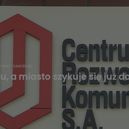
 WLKP.
SAMORZĄD
, a miasto szykuje się już do