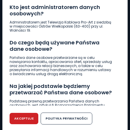
Kto jest administratorem danych
osobowych?
Pobierz logotyp
Administratorem jest Telewizja Kablowa Pro-Art z siedzibą
w miejscowości Ostrów Wielkopolski (63-400) przy ul.
Wolności 19.
LINIA INTERWENCYJNA
Do czego będą używane Państwa
661 997 997
dane osobowe?
Państwa dane osobowe przetwarzane są w celu
REDAKCJA
nawiązania kontaktu, opracowania ofert, sprzedaży usług
oraz zachowania relacji biznesowych, a także w celu
62 735 22 22
redakcja@wlkp24.info
przesyłania informacji handlowych w rozumieniu ustawy
o świadczeniu usług drogą elektroniczną.
DZIAŁ REKLAMY
Na jakiej podstawie będziemy
62 735 01 85
reklama@wlkp24.info
przetwarzać Państwa dane osobowe?
Podstawą prawną przetwarzania Państwa danych
osobowych, jest artykuł 6 Rozporządzenia Parlamentu
WIADOMOŚCI
Europejskiego i Rady (UE) 2016/679 z dnia 27 kwietnia 2016
r. w sprawie ochrony osób fizycznych w związku z
przetwarzaniem danych osobowych w sprawie
AKCEPTUJE
POLITYKA PRYWATNOŚCI
swobodnego przepływu takich danych oraz uchylenia
CIEKAWOSTKI
dyrektywy 95/46/WE (RODO).