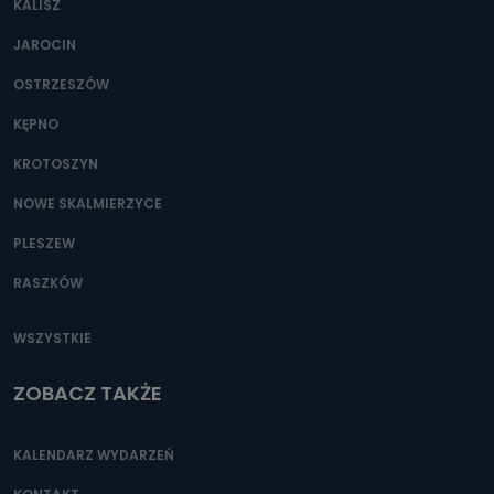
KALISZ
Można to zrobić pod numerem telefonu 62 735-51-05 lub
e-mailowo pod adresem: poczta@tvproart.pl
JAROCIN
OSTRZESZÓW
KĘPNO
KROTOSZYN
NOWE SKALMIERZYCE
PLESZEW
RASZKÓW
WSZYSTKIE
ZOBACZ TAKŻE
KALENDARZ WYDARZEŃ