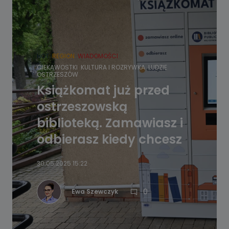
HOT
REGION
WIADOMOŚCI
CIEKAWOSTKI
KULTURA I ROZRYWKA
LUDZIE
OSTRZESZÓW
Książkomat już przed
ostrzeszowską
biblioteką. Zamawiasz i
odbierasz kiedy chcesz
30.05.2025 15:22
0
Ewa Szewczyk