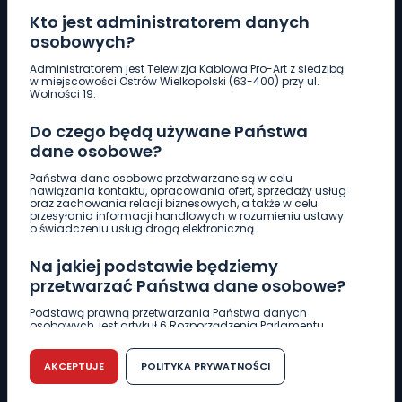
Kto jest administratorem danych
osobowych?
Pobierz logotyp
Administratorem jest Telewizja Kablowa Pro-Art z siedzibą
w miejscowości Ostrów Wielkopolski (63-400) przy ul.
Wolności 19.
LINIA INTERWENCYJNA
Do czego będą używane Państwa
661 997 997
dane osobowe?
Państwa dane osobowe przetwarzane są w celu
REDAKCJA
nawiązania kontaktu, opracowania ofert, sprzedaży usług
oraz zachowania relacji biznesowych, a także w celu
62 735 22 22
redakcja@wlkp24.info
przesyłania informacji handlowych w rozumieniu ustawy
o świadczeniu usług drogą elektroniczną.
DZIAŁ REKLAMY
Na jakiej podstawie będziemy
62 735 01 85
reklama@wlkp24.info
przetwarzać Państwa dane osobowe?
Podstawą prawną przetwarzania Państwa danych
osobowych, jest artykuł 6 Rozporządzenia Parlamentu
WIADOMOŚCI
Europejskiego i Rady (UE) 2016/679 z dnia 27 kwietnia 2016
r. w sprawie ochrony osób fizycznych w związku z
przetwarzaniem danych osobowych w sprawie
AKCEPTUJE
POLITYKA PRYWATNOŚCI
swobodnego przepływu takich danych oraz uchylenia
CIEKAWOSTKI
dyrektywy 95/46/WE (RODO).