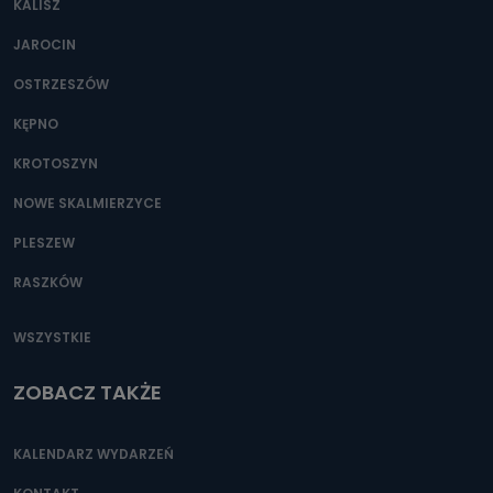
KALISZ
Można to zrobić pod numerem telefonu 62 735-51-05 lub
e-mailowo pod adresem: poczta@tvproart.pl
JAROCIN
OSTRZESZÓW
KĘPNO
KROTOSZYN
NOWE SKALMIERZYCE
PLESZEW
RASZKÓW
WSZYSTKIE
ZOBACZ TAKŻE
KALENDARZ WYDARZEŃ