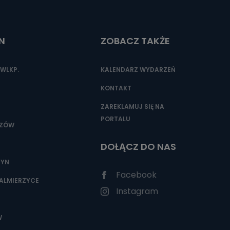
N
ZOBACZ TAKŻE
nio od
brane ze
taktowy,
WLKP.
KALENDARZ WYDARZEŃ
racownicy
KONTAKT
ZAREKLAMUJ SIĘ NA
PORTALU
SZÓW
DOŁĄCZ DO NAS
ZYN
Facebook
ALMIERZYCE
Instagram
W