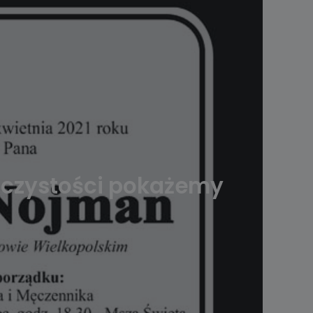
oczystości pokażemy