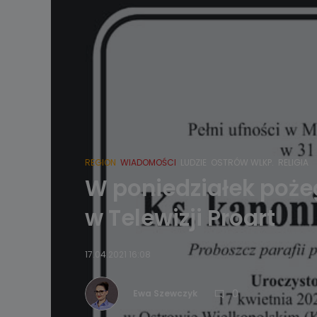
REGION
WIADOMOŚCI
LUDZIE
OSTRÓW WLKP.
RELIGIA
W poniedziałek poże
w Telewizji Proart
17.04.2021 16:08
0
Ewa Szewczyk