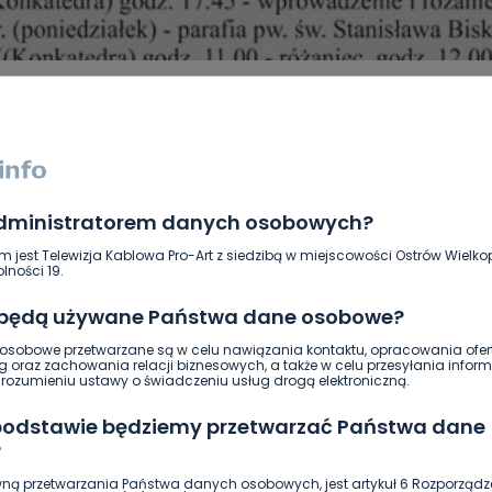
administratorem danych osobowych?
DUKACJA
GOSPODARKA I FINANSE
HISTORIA
KORONAWI
ĄD
ŚRODOWISKO
WASZE INFO
WSZYSTKICH ŚWIĘTYCH
m jest Telewizja Kablowa Pro-Art z siedzibą w miejscowości Ostrów Wielkop
lności 19.
 będą używane Państwa dane osobowe?
sobowe przetwarzane są w celu nawiązania kontaktu, opracowania ofert
g oraz zachowania relacji biznesowych, a także w celu przesyłania inform
ozumieniu ustawy o świadczeniu usług drogą elektroniczną.
 podstawie będziemy przetwarzać Państwa dane
?
ną przetwarzania Państwa danych osobowych, jest artykuł 6 Rozporządz