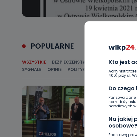
POPULARNE
Kto jest 
WSZYSTKIE
BEZPIECZEŃSTWO
CIEKAWOSTKI
E
SYGNALE
OPINIE
POLITYKA
RELIGIA
SAMORZ
Administratore
400) przy ul. Wo
Do czego
Państwa dane o
sprzedaży usłu
handlowych w r
Na jakiej
osobowe
Podstawą praw