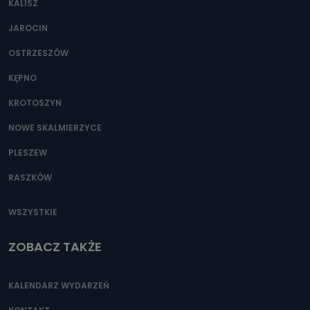
KALISZ
Można to zrobić pod numerem telefonu 62 735-51-05 lub
e-mailowo pod adresem: poczta@tvproart.pl
JAROCIN
OSTRZESZÓW
KĘPNO
KROTOSZYN
NOWE SKALMIERZYCE
PLESZEW
RASZKÓW
WSZYSTKIE
ZOBACZ TAKŻE
KALENDARZ WYDARZEŃ