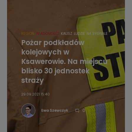
REGION
WIADOMOŚCI
KALISZ
LUDZIE
NA SYGNALE
Pożar podkładów
kolejowych w
Ksawerowie. Na miejscu
blisko 30 jednostek
straży
29.09.2021 15:40
0
Ewa Szewczyk