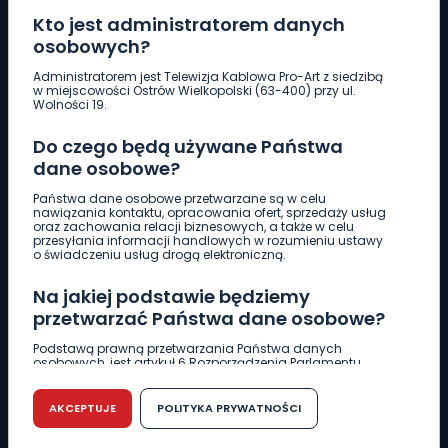
Kto jest administratorem danych
osobowych?
Pobierz logotyp
Administratorem jest Telewizja Kablowa Pro-Art z siedzibą
w miejscowości Ostrów Wielkopolski (63-400) przy ul.
Wolności 19.
LINIA INTERWENCYJNA
Do czego będą używane Państwa
661 997 997
dane osobowe?
Państwa dane osobowe przetwarzane są w celu
REDAKCJA
nawiązania kontaktu, opracowania ofert, sprzedaży usług
oraz zachowania relacji biznesowych, a także w celu
62 735 22 22
redakcja@wlkp24.info
przesyłania informacji handlowych w rozumieniu ustawy
o świadczeniu usług drogą elektroniczną.
DZIAŁ REKLAMY
Na jakiej podstawie będziemy
62 735 01 85
reklama@wlkp24.info
przetwarzać Państwa dane osobowe?
Podstawą prawną przetwarzania Państwa danych
osobowych, jest artykuł 6 Rozporządzenia Parlamentu
WIADOMOŚCI
Europejskiego i Rady (UE) 2016/679 z dnia 27 kwietnia 2016
r. w sprawie ochrony osób fizycznych w związku z
przetwarzaniem danych osobowych w sprawie
AKCEPTUJE
POLITYKA PRYWATNOŚCI
swobodnego przepływu takich danych oraz uchylenia
CIEKAWOSTKI
dyrektywy 95/46/WE (RODO).