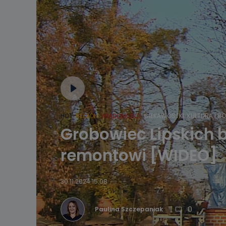
HOT
REGION
WIADOMOŚCI
CIEKAWOSTKI
KULTURA I R
Grobowiec Lipskich b
remontowi [WIDEO]
30.11.2024 15:08
0
Paulina Szczepaniak