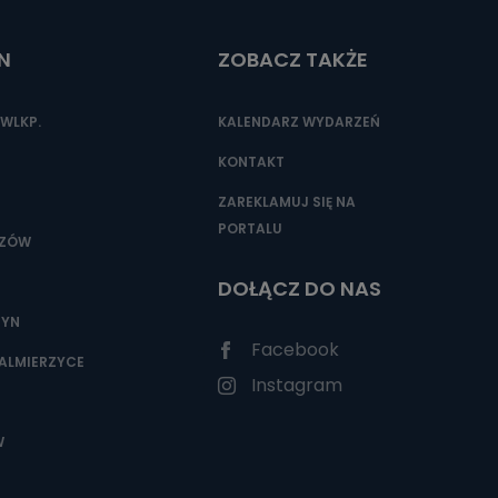
N
ZOBACZ TAKŻE
nio od
brane ze
WLKP.
KALENDARZ WYDARZEŃ
taktowy,
racownicy
KONTAKT
ZAREKLAMUJ SIĘ NA
PORTALU
SZÓW
DOŁĄCZ DO NAS
ZYN
Facebook
ALMIERZYCE
Instagram
W