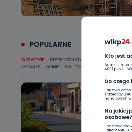
POPULARNE
Kto jest 
WSZYSTKIE
BEZPIECZEŃSTWO
CIEKAWOSTKI
E
Administratore
SYGNALE
OPINIE
POLITYKA
RELIGIA
SAMORZ
400) przy ul. Wo
Do czego
Państwa dane o
sprzedaży usłu
handlowych w r
Na jakiej
osobowe
Podstawą praw
Parlamentu Euro