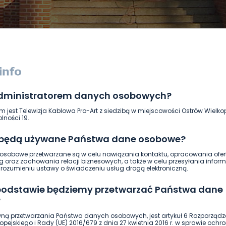
administratorem danych osobowych?
DUKACJA
GOSPODARKA I FINANSE
HISTORIA
KORONAWI
m jest Telewizja Kablowa Pro-Art z siedzibą w miejscowości Ostrów Wielkop
ĄD
ŚRODOWISKO
WASZE INFO
WSZYSTKICH ŚWIĘTYCH
lności 19.
 będą używane Państwa dane osobowe?
sobowe przetwarzane są w celu nawiązania kontaktu, opracowania ofert
g oraz zachowania relacji biznesowych, a także w celu przesyłania inform
ozumieniu ustawy o świadczeniu usług drogą elektroniczną.
 podstawie będziemy przetwarzać Państwa dane
?
ną przetwarzania Państwa danych osobowych, jest artykuł 6 Rozporządz
pejskiego i Rady (UE) 2016/679 z dnia 27 kwietnia 2016 r. w sprawie ochr