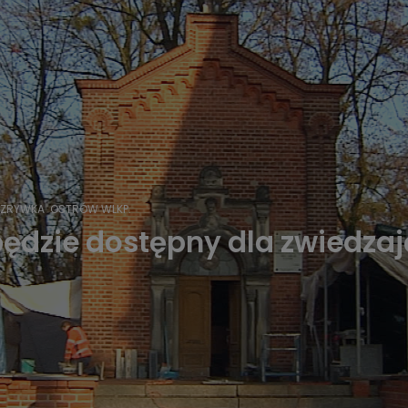
OZRYWKA
OSTRÓW WLKP.
ędzie dostępny dla zwiedzaj