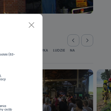
RUS
KULTURA I ROZRYWKA
LUDZIE
NA
olski (63-
WYWIADY
ZDROWIE
,
acji
enia
ony osób