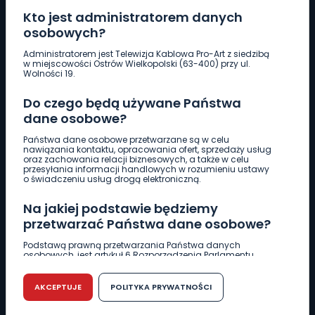
Kto jest administratorem danych
osobowych?
Pobierz logotyp
Administratorem jest Telewizja Kablowa Pro-Art z siedzibą
w miejscowości Ostrów Wielkopolski (63-400) przy ul.
Wolności 19.
LINIA INTERWENCYJNA
Do czego będą używane Państwa
661 997 997
dane osobowe?
Państwa dane osobowe przetwarzane są w celu
REDAKCJA
nawiązania kontaktu, opracowania ofert, sprzedaży usług
oraz zachowania relacji biznesowych, a także w celu
62 735 22 22
redakcja@wlkp24.info
przesyłania informacji handlowych w rozumieniu ustawy
o świadczeniu usług drogą elektroniczną.
DZIAŁ REKLAMY
Na jakiej podstawie będziemy
62 735 01 85
reklama@wlkp24.info
przetwarzać Państwa dane osobowe?
Podstawą prawną przetwarzania Państwa danych
osobowych, jest artykuł 6 Rozporządzenia Parlamentu
WIADOMOŚCI
Europejskiego i Rady (UE) 2016/679 z dnia 27 kwietnia 2016
r. w sprawie ochrony osób fizycznych w związku z
przetwarzaniem danych osobowych w sprawie
AKCEPTUJE
POLITYKA PRYWATNOŚCI
swobodnego przepływu takich danych oraz uchylenia
CIEKAWOSTKI
dyrektywy 95/46/WE (RODO).