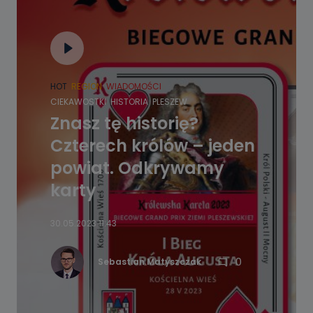
HOT
REGION
WIADOMOŚCI
CIEKAWOSTKI
HISTORIA
PLESZEW
Znasz tę historię?
Czterech królów – jeden
powiat. Odkrywamy
karty
30.05.2023 11:43
0
Sebastian Matyszczak