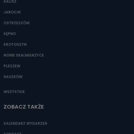
KALISZ
Można to zrobić pod numerem telefonu 62 735-51-05 lub
e-mailowo pod adresem: poczta@tvproart.pl
JAROCIN
OSTRZESZÓW
KĘPNO
KROTOSZYN
NOWE SKALMIERZYCE
PLESZEW
RASZKÓW
WSZYSTKIE
ZOBACZ TAKŻE
KALENDARZ WYDARZEŃ