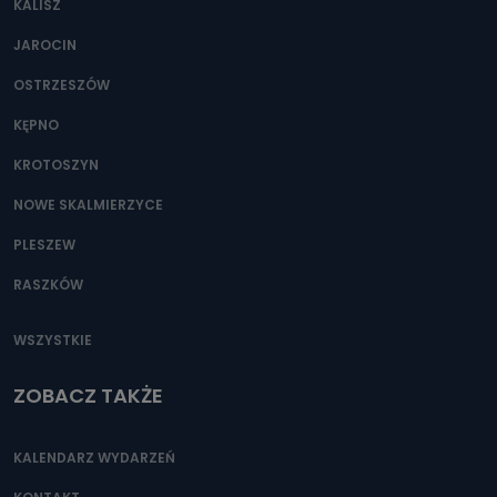
KALISZ
Można to zrobić pod numerem telefonu 62 735-51-05 lub
e-mailowo pod adresem: poczta@tvproart.pl
JAROCIN
OSTRZESZÓW
KĘPNO
KROTOSZYN
NOWE SKALMIERZYCE
PLESZEW
RASZKÓW
WSZYSTKIE
ZOBACZ TAKŻE
KALENDARZ WYDARZEŃ