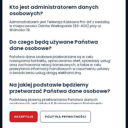
Kto jest administratorem danych
osobowych?
Pobierz logotyp
Administratorem jest Telewizja Kablowa Pro-Art z siedzibą
w miejscowości Ostrów Wielkopolski (63-400) przy ul.
Wolności 19.
LINIA INTERWENCYJNA
Do czego będą używane Państwa
661 997 997
dane osobowe?
Państwa dane osobowe przetwarzane są w celu
REDAKCJA
nawiązania kontaktu, opracowania ofert, sprzedaży usług
oraz zachowania relacji biznesowych, a także w celu
62 735 22 22
redakcja@wlkp24.info
przesyłania informacji handlowych w rozumieniu ustawy
o świadczeniu usług drogą elektroniczną.
DZIAŁ REKLAMY
Na jakiej podstawie będziemy
62 735 01 85
reklama@wlkp24.info
przetwarzać Państwa dane osobowe?
Podstawą prawną przetwarzania Państwa danych
osobowych, jest artykuł 6 Rozporządzenia Parlamentu
WIADOMOŚCI
Europejskiego i Rady (UE) 2016/679 z dnia 27 kwietnia 2016
r. w sprawie ochrony osób fizycznych w związku z
przetwarzaniem danych osobowych w sprawie
AKCEPTUJE
POLITYKA PRYWATNOŚCI
swobodnego przepływu takich danych oraz uchylenia
CIEKAWOSTKI
dyrektywy 95/46/WE (RODO).