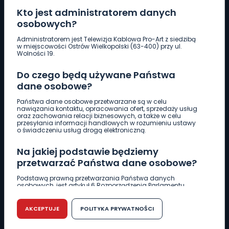
Kto jest administratorem danych
osobowych?
Pobierz logotyp
Administratorem jest Telewizja Kablowa Pro-Art z siedzibą
w miejscowości Ostrów Wielkopolski (63-400) przy ul.
Wolności 19.
LINIA INTERWENCYJNA
Do czego będą używane Państwa
661 997 997
dane osobowe?
Państwa dane osobowe przetwarzane są w celu
REDAKCJA
nawiązania kontaktu, opracowania ofert, sprzedaży usług
oraz zachowania relacji biznesowych, a także w celu
62 735 22 22
redakcja@wlkp24.info
przesyłania informacji handlowych w rozumieniu ustawy
o świadczeniu usług drogą elektroniczną.
DZIAŁ REKLAMY
Na jakiej podstawie będziemy
62 735 01 85
reklama@wlkp24.info
przetwarzać Państwa dane osobowe?
Podstawą prawną przetwarzania Państwa danych
osobowych, jest artykuł 6 Rozporządzenia Parlamentu
WIADOMOŚCI
Europejskiego i Rady (UE) 2016/679 z dnia 27 kwietnia 2016
r. w sprawie ochrony osób fizycznych w związku z
przetwarzaniem danych osobowych w sprawie
AKCEPTUJE
POLITYKA PRYWATNOŚCI
swobodnego przepływu takich danych oraz uchylenia
CIEKAWOSTKI
dyrektywy 95/46/WE (RODO).