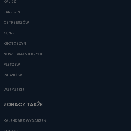
KALISZ
Można to zrobić pod numerem telefonu 62 735-51-05 lub
e-mailowo pod adresem: poczta@tvproart.pl
JAROCIN
OSTRZESZÓW
KĘPNO
KROTOSZYN
NOWE SKALMIERZYCE
PLESZEW
RASZKÓW
WSZYSTKIE
ZOBACZ TAKŻE
KALENDARZ WYDARZEŃ