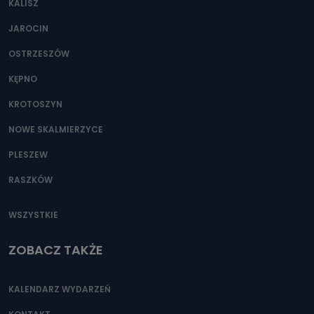
KALISZ
Można to zrobić pod numerem telefonu 62 735-51-05 lub
e-mailowo pod adresem: poczta@tvproart.pl
JAROCIN
OSTRZESZÓW
KĘPNO
KROTOSZYN
NOWE SKALMIERZYCE
PLESZEW
RASZKÓW
WSZYSTKIE
ZOBACZ TAKŻE
KALENDARZ WYDARZEŃ