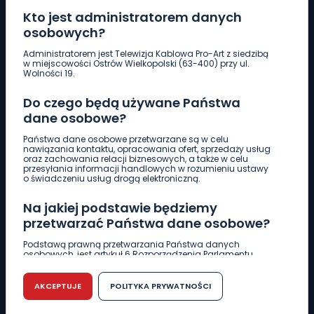
Kto jest administratorem danych
osobowych?
Pobierz logotyp
Administratorem jest Telewizja Kablowa Pro-Art z siedzibą
w miejscowości Ostrów Wielkopolski (63-400) przy ul.
Wolności 19.
LINIA INTERWENCYJNA
Do czego będą używane Państwa
661 997 997
dane osobowe?
Państwa dane osobowe przetwarzane są w celu
REDAKCJA
nawiązania kontaktu, opracowania ofert, sprzedaży usług
oraz zachowania relacji biznesowych, a także w celu
62 735 22 22
redakcja@wlkp24.info
przesyłania informacji handlowych w rozumieniu ustawy
o świadczeniu usług drogą elektroniczną.
DZIAŁ REKLAMY
Na jakiej podstawie będziemy
62 735 01 85
reklama@wlkp24.info
przetwarzać Państwa dane osobowe?
Podstawą prawną przetwarzania Państwa danych
osobowych, jest artykuł 6 Rozporządzenia Parlamentu
WIADOMOŚCI
Europejskiego i Rady (UE) 2016/679 z dnia 27 kwietnia 2016
r. w sprawie ochrony osób fizycznych w związku z
przetwarzaniem danych osobowych w sprawie
AKCEPTUJE
POLITYKA PRYWATNOŚCI
swobodnego przepływu takich danych oraz uchylenia
CIEKAWOSTKI
dyrektywy 95/46/WE (RODO).