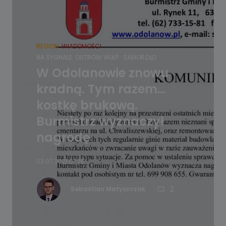
REGION
WIADOMOŚCI
NA SYGNALE
OSTRÓW WLKP.
SAMORZĄD
W Odolanowie znowu
kradną. Tym razem…
kostkę brukową.
Burmistrz wyznaczył
nagrodę
03.07.2021 07:18
2
Sebastian Matyszczak