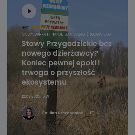
HOT
REGION
WIADOMOŚCI
GOSPODARKA I FINANSE
SAMORZĄD
ŚRODOWISKO
Stawy Przygodzickie bez
nowego dzierżawcy?
Koniec pewnej epoki i
trwoga o przyszłość
ekosystemu
12.03.2025 16:31
4
Paulina Szczepaniak