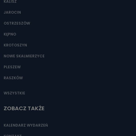
KALISZ
Można to zrobić pod numerem telefonu 62 735-51-05 lub
e-mailowo pod adresem: poczta@tvproart.pl
JAROCIN
OSTRZESZÓW
KĘPNO
KROTOSZYN
NOWE SKALMIERZYCE
PLESZEW
RASZKÓW
WSZYSTKIE
ZOBACZ TAKŻE
KALENDARZ WYDARZEŃ