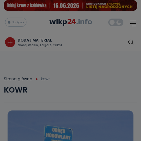
Na żywo
DODAJ MATERIAŁ
dodaj wideo, zdjęcie, tekst
Strona główna
kowr
KOWR