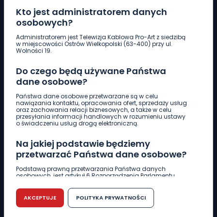
Kto jest administratorem danych
osobowych?
Pobierz logotyp
Administratorem jest Telewizja Kablowa Pro-Art z siedzibą
w miejscowości Ostrów Wielkopolski (63-400) przy ul.
Wolności 19.
LINIA INTERWENCYJNA
Do czego będą używane Państwa
661 997 997
dane osobowe?
Państwa dane osobowe przetwarzane są w celu
REDAKCJA
nawiązania kontaktu, opracowania ofert, sprzedaży usług
oraz zachowania relacji biznesowych, a także w celu
62 735 22 22
redakcja@wlkp24.info
przesyłania informacji handlowych w rozumieniu ustawy
o świadczeniu usług drogą elektroniczną.
DZIAŁ REKLAMY
Na jakiej podstawie będziemy
62 735 01 85
reklama@wlkp24.info
przetwarzać Państwa dane osobowe?
Podstawą prawną przetwarzania Państwa danych
osobowych, jest artykuł 6 Rozporządzenia Parlamentu
WIADOMOŚCI
Europejskiego i Rady (UE) 2016/679 z dnia 27 kwietnia 2016
r. w sprawie ochrony osób fizycznych w związku z
przetwarzaniem danych osobowych w sprawie
AKCEPTUJE
POLITYKA PRYWATNOŚCI
swobodnego przepływu takich danych oraz uchylenia
CIEKAWOSTKI
dyrektywy 95/46/WE (RODO).