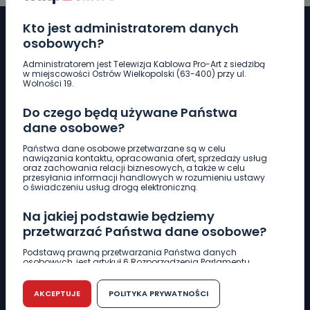
Kto jest administratorem danych
osobowych?
Administratorem jest Telewizja Kablowa Pro-Art z siedzibą
Pobierz logotyp
w miejscowości Ostrów Wielkopolski (63-400) przy ul.
Wolności 19.
LINIA INTERWENCYJNA
Do czego będą używane Państwa
661 997 997
dane osobowe?
Państwa dane osobowe przetwarzane są w celu
nawiązania kontaktu, opracowania ofert, sprzedaży usług
REDAKCJA
oraz zachowania relacji biznesowych, a także w celu
przesyłania informacji handlowych w rozumieniu ustawy
62 735 22 22
redakcja@wlkp24.info
o świadczeniu usług drogą elektroniczną.
Na jakiej podstawie będziemy
DZIAŁ REKLAMY
przetwarzać Państwa dane osobowe?
62 735 01 85
reklama@wlkp24.info
Podstawą prawną przetwarzania Państwa danych
osobowych, jest artykuł 6 Rozporządzenia Parlamentu
Europejskiego i Rady (UE) 2016/679 z dnia 27 kwietnia 2016
WIADOMOŚCI
r. w sprawie ochrony osób fizycznych w związku z
przetwarzaniem danych osobowych w sprawie
AKCEPTUJE
POLITYKA PRYWATNOŚCI
swobodnego przepływu takich danych oraz uchylenia