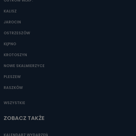
danych osobowych?
OSTRÓW WLKP.
Można to zrobić pod numerem telefonu 62 735-51-05 lub
KALISZ
e-mailowo pod adresem: poczta@tvproart.pl
JAROCIN
OSTRZESZÓW
KĘPNO
KROTOSZYN
NOWE SKALMIERZYCE
PLESZEW
RASZKÓW
WSZYSTKIE
ZOBACZ TAKŻE
KALENDARZ WYDARZEŃ